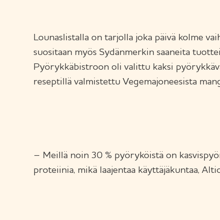
Lounaslistalla on tarjolla joka päivä kolme v
suositaan myös Sydänmerkin saaneita tuotteit
Pyörykkäbistroon oli valittu kaksi pyörykkä
reseptillä valmistettu Vegemajoneesista mang
– Meillä noin 30 % pyöryköistä on kasvispyör
proteiinia, mikä laajentaa käyttäjäkuntaa, Alti