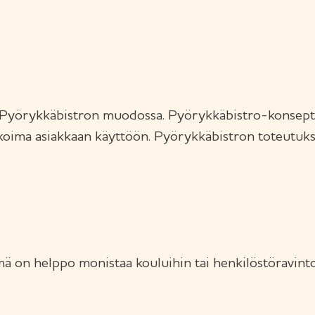
 Pyörykkäbistron muodossa. Pyörykkäbistro-konsepti o
likoima asiakkaan käyttöön. Pyörykkäbistron toteutuks
mä on helppo monistaa kouluihin tai henkilöstöravinto