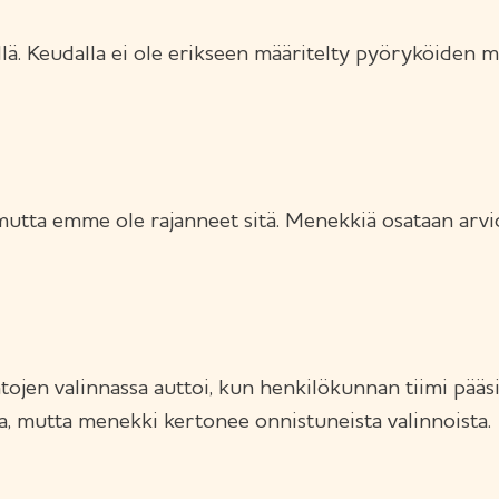
ä. Keudalla ei ole erikseen määritelty pyöryköiden m
utta emme ole rajanneet sitä. Menekkiä osataan arvioi
ojen valinnassa auttoi, kun henkilökunnan tiimi pääs
ta, mutta menekki kertonee onnistuneista valinnoista