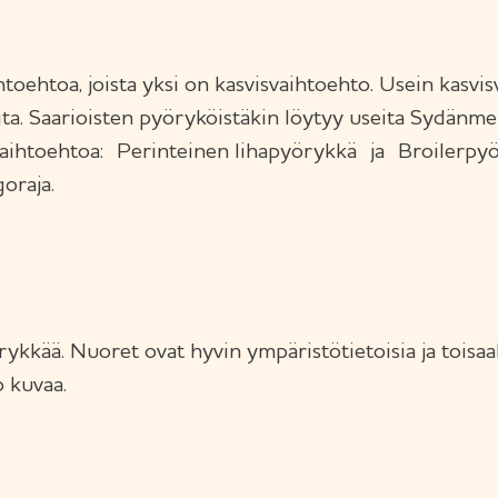
aihtoehtoa, joista yksi on kasvisvaihtoehto. Usein kas
a. Saarioisten pyöryköistäkin löytyy useita Sydänmerk
vaihtoehtoa: Perinteinen lihapyörykkä ja Broilerpyör
oraja.
ykkää. Nuoret ovat hyvin ympäristötietoisia ja toisaa
o kuvaa.