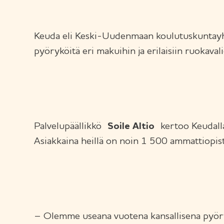
Keuda eli Keski-Uudenmaan koulutuskuntayhtym
pyöryköitä eri makuihin ja erilaisiin ruokavali
Palvelupäällikkö
Soile Altio
kertoo Keudalla 
Asiakkaina heillä on noin 1 500 ammattiopisto
– Olemme useana vuotena kansallisena pyörykk