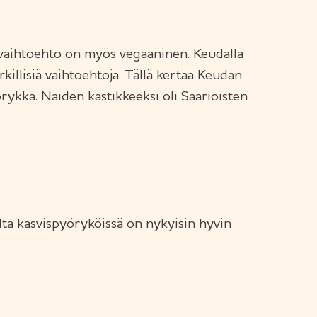
visvaihtoehto on myös vegaaninen. Keudalla
illisiä vaihtoehtoja. Tällä kertaa Keudan
ykkä. Näiden kastikkeeksi oli Saarioisten
lta kasvispyöryköissä on nykyisin hyvin