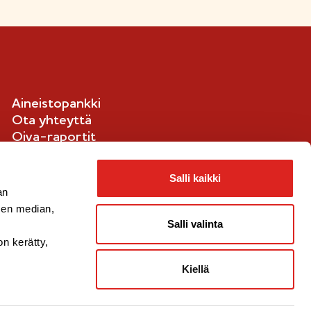
Aineistopankki
Ota yhteyttä
Oiva-raportit
Ilmoituskanava
Evästetiedot
Salli kaikki
an
sen median,
Salli valinta
on kerätty,
Kiellä