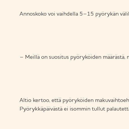
Annoskoko voi vaihdella 5–15 pyörykän välill
– Meillä on suositus pyöryköiden määrästä, m
Altio kertoo, että pyöryköiden makuvaihtoeht
Pyörykkäpäivästä ei isommin tullut palautet