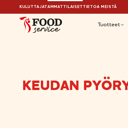
Ylä
Hyppää
KULUTTAJAT
AMMATTILAISET
TIETOA MEISTÄ
sisältöön
Pääva
Tuotteet
KEUDAN PYÖRY