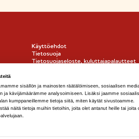
Käyttöehdot
Tietosuoja
Tietosuojaseloste, kuluttajapalautteet
Tietosuojaseloste, kuluttajat
English Info
teitä
mamme sisällön ja mainosten räätälöimiseen, sosiaalisen medi
n ja kävijämäärämme analysoimiseen. Lisäksi jaamme sosiaali
alan kumppaneillemme tietoja siitä, miten käytät sivustoamme.
näitä tietoja muihin tietoihin, joita olet antanut heille tai joita 
palvelujaan.