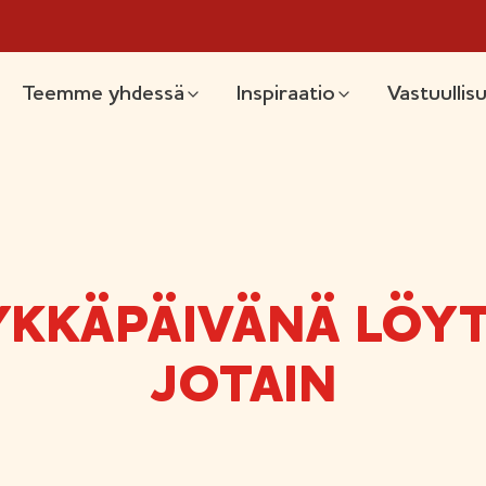
likko
Teemme yhdessä
Inspiraatio
Vastuullis
KKÄPÄIVÄNÄ LÖYT
JOTAIN