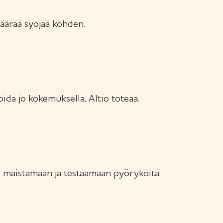
äärää syöjää kohden.
da jo kokemuksella, Altio toteaa.
i maistamaan ja testaamaan pyöryköitä.
.