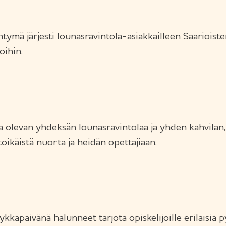
ä järjesti lounasravintola-asiakkailleen Saarioisten 
oihin.
olevan yhdeksän lounasravintolaa ja yhden kahvilan, 
ikäistä nuorta ja heidän opettajiaan.
äpäivänä halunneet tarjota opiskelijoille erilaisia 