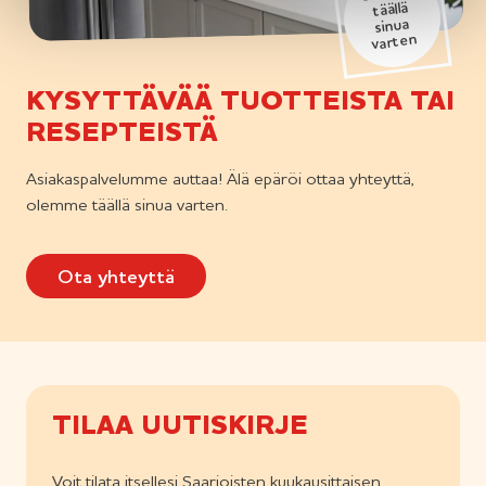
täällä
sinua
varten
KYSYTTÄVÄÄ TUOTTEISTA TAI
RESEPTEISTÄ
Asiakaspalvelumme auttaa! Älä epäröi ottaa yhteyttä,
olemme täällä sinua varten.
Ota yhteyttä
TILAA UUTISKIRJE
Voit tilata itsellesi Saarioisten kuukausittaisen