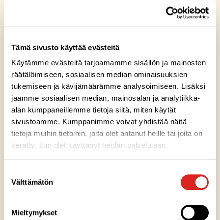
Tämä sivusto käyttää evästeitä
Käytämme evästeitä tarjoamamme sisällön ja mainosten
räätälöimiseen, sosiaalisen median ominaisuuksien
tukemiseen ja kävijämäärämme analysoimiseen. Lisäksi
jaamme sosiaalisen median, mainosalan ja analytiikka-
alan kumppaneillemme tietoja siitä, miten käytät
sivustoamme. Kumppanimme voivat yhdistää näitä
tietoja muihin tietoihin, joita olet antanut heille tai joita on
Hyppää aikamatkalle
kerätty, kun olet käyttänyt heidän palvelujaan.
ja tutustu
Saarioisten tarinaan
Suostumuksen
Välttämätön
SAARIOISTEN HERKULLINEN
valinta
HISTORIA
Mieltymykset