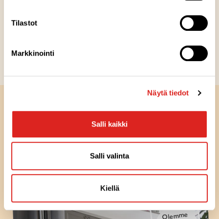
Valmisruoan historia ulottuu vuoteen 1957. Olemme
koonneet aikajanan, jolle on nostettu tapahtumia ja
Tilastot
ikonisia tuotteita suomalaisesta ruokahistoriasta.
Markkinointi
Hyppää aikamatkalle
Näytä tiedot
Salli kaikki
Salli valinta
Kiellä
Olemme