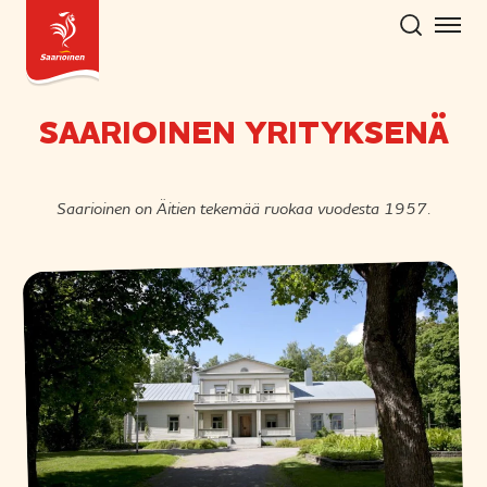
Hyppää
sisältöön
SAARIOINEN YRITYKSENÄ
Saarioinen on Äitien tekemää ruokaa vuodesta 1957.