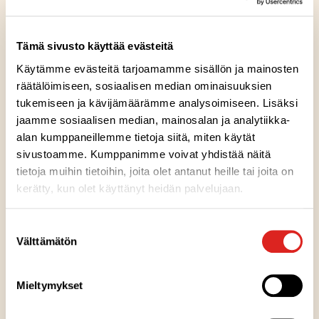
Tänään Saarioinen on perheyritys, Suomen johtava
valmisruokatalo ja kuluttajien arvioimana Suomen luotetuin
Tämä sivusto käyttää evästeitä
valmisruokamerkki noin 270 miljoonan euron liikevaihdolla.
Käytämme evästeitä tarjoamamme sisällön ja mainosten
Toimimme Suomessa viidellä paikkakunnalla ja ruokaa
räätälöimiseen, sosiaalisen median ominaisuuksien
valmistamme Sahalahdella, Valkeakoskella, Huittisissa noin
tukemiseen ja kävijämäärämme analysoimiseen. Lisäksi
1 200 saarioislaisen voimin. Lisäksi Saarioinen Eesti OÜ:n
jaamme sosiaalisen median, mainosalan ja analytiikka-
tehdas sijaitsee Viron Raplassa.
alan kumppaneillemme tietoja siitä, miten käytät
sivustoamme. Kumppanimme voivat yhdistää näitä
Vähittäiskaupan valikoimista löydät tällä hetkellä lähes 270
tietoja muihin tietoihin, joita olet antanut heille tai joita on
Saarioisten tuotetta, joista yli 150:llä on Avainlippu-merkki
kerätty, kun olet käyttänyt heidän palvelujaan.
ja lähes 60:llä on Hyvää Suomesta -merkki. Valmistamme
noin 99 % tuotteistamme Suomessa.
Voit tutustua
Suostumuksen
tuotteisiimme ja niissä oleviin merkkeihin täältä.
Välttämätön
valinta
Suomalaisen yhteiskunnan tukeminen –
Mieltymykset
meidän tapamme vaikuttaa