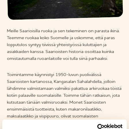
Meille Saarioisilla ruoka ja sen tekeminen on parasta ikinä.
Teemme ruokaa koko Suomelle ja uskomme, että paras
lopputulos syntyy tiiviissä yhteistyössä kuluttajien ja
asiakkaiden kanssa. Saarioisten historia osoittaa kuinka
omistautumalla ruoanlaitolle voi tulla siinä parhaaksi.
Toimintamme käynnistyi 1950-luvun puolivälissä
Saarioisten kartanossa, Kangasalan Sahalahdella, jolloin
lähdimme valmistamaan valmiiksi pakattua arkiruokaa töistä
kotiin palaaville suomalaisille. Toimme tähän ratkaisun, jota
kutsutaan tänään valmisruoaksi. Monet Saarioisten
ensimmäisistä tuotteista, kuten makaronilaatikko,
maksalaatikko ja vispipuuro, olivat suomalaisten
lempiruokaa jo tuolloin.