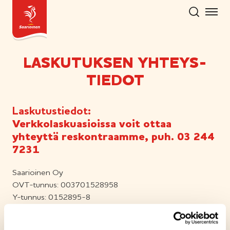
Hyppää
sisältöön
LASKUTUKSEN YHTEYS­
TIEDOT
Laskutustiedot
:
Verkkolaskuasioissa voit ottaa
yhteyttä reskontraamme, puh. 03 244
7231
Saarioinen Oy
OVT-tunnus: 003701528958
Y-tunnus: 0152895-8
Saarioisten Food Service Oy