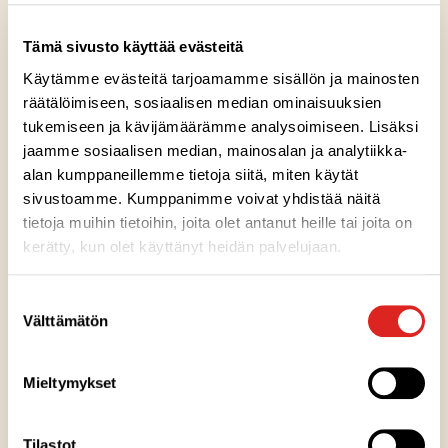
OVT-tunnus: 003729485857
Y-tunnus: 2948585-7
Tämä sivusto käyttää evästeitä
Saarioisten Makumestarit Oy
Käytämme evästeitä tarjoamamme sisällön ja mainosten
OVT-tunnus: 003735533747
räätälöimiseen, sosiaalisen median ominaisuuksien
Y-tunnus: 3553374-7
tukemiseen ja kävijämäärämme analysoimiseen. Lisäksi
jaamme sosiaalisen median, mainosalan ja analytiikka-
Arsaar Oy
alan kumppaneillemme tietoja siitä, miten käytät
OVT-tunnus: 003708322901
sivustoamme. Kumppanimme voivat yhdistää näitä
Y-tunnus: 0832290-1
tietoja muihin tietoihin, joita olet antanut heille tai joita on
kerätty, kun olet käyttänyt heidän palvelujaan.
Artekno-Saarioinen Oy
OVT/verkkolaskuosoite: 003701528907
Suostumuksen
Y-tunnus: 0152890-7
Välttämätön
valinta
Operaattori: CGI Suomi Oy
Mieltymykset
Välittäjän tunnus: 003703575029
Saarioisten VAT-numero on FI01528958
Tilastot