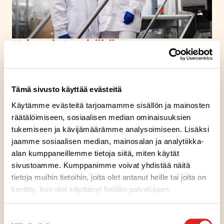
Maistuvia kausitöitä
Meillä on paljon monipuolisia kausitöitä sekä kesätöiden
että jouluvalmistuksen parissa pääasiassa tuotannon
Tämä sivusto käyttää evästeitä
tehtävissä. Kausityö on erinomainen tapa kartuttaa
kokemusta, oppia uutta ja päästä osaksi mukavaa
Käytämme evästeitä tarjoamamme sisällön ja mainosten
työporukkaa.
räätälöimiseen, sosiaalisen median ominaisuuksien
tukemiseen ja kävijämäärämme analysoimiseen. Lisäksi
jaamme sosiaalisen median, mainosalan ja analytiikka-
Katso videolta, miltä kausityöt
alan kumppaneillemme tietoja siitä, miten käytät
Sahalahden tuotannossa maistuvat
sivustoamme. Kumppanimme voivat yhdistää näitä
tietoja muihin tietoihin, joita olet antanut heille tai joita on
kerätty, kun olet käyttänyt heidän palvelujaan.
Suostumuksen