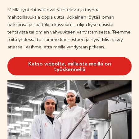
s
Meillä työtehtävät ovat vaihtelevia ja täynnä
e
mahdollisuuksia oppia uutta. Jokainen löytää oman
e
paikkansa ja saa tukea kasvuun – olipa kyse uusista
n
tehtävistä tai omien vahvuuksien vahvistamisesta. Teemme
töitä yhdessä toisiamme kannustaen ja hyvä fiilis näkyy
arjessa -ei ihme, että meillä viihdytään pitkään.
Katso videolta, millaista meillä on
työskennellä