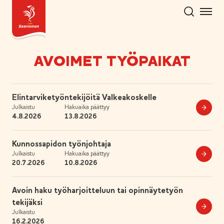
Hyppää
sisältöön
AVOIMET TYÖPAIKAT
T
Elintarviketyöntekijöitä Valkeakoskelle
e
Julkaistu
Hakuaika päättyy
h
S
4.8.2026
13.8.2026
t
ä
i
v
i
ä
T
Kunnossapidon työnjohtaja
n
e
r
Julkaistu
Hakuaika päättyy
n
h
S
i
20.7.2026
10.8.2026
t
r
m
ä
i
i
v
y
i
ä
T
Avoin haku työharjoitteluun tai opinnäytetyön
l
n
e
r
n
tekijäksi
h
o
i
t
S
r
Julkaistu
m
ä
m
16.2.2026