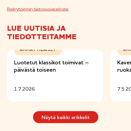
Rekrytoinnin tietosuojaseloste
LUE UUTISIA JA
TIEDOTTEITAMME
AMMATTILAISET
AM
Luotetut klassikot toimivat –
Kaver
päivästä toiseen
ruok
1.7.2026
7.5.2
Näytä kaikki arikkelit