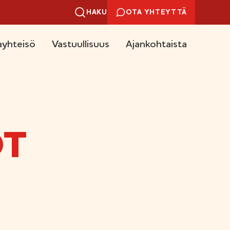
HAKU
OTA YHTEYTTÄ
yhteisö
Vastuullisuus
Ajankohtaista
OT