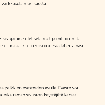
en verkkoselaimen kautta.
ww-sivujamme olet selannut ja milloin, mitä
te eli mistä internetosoitteesta lähettämäsi
taa pelkkien evästeiden avulla. Eväste voi
ta, eikä tämän sivuston käyttäjiltä kerätä