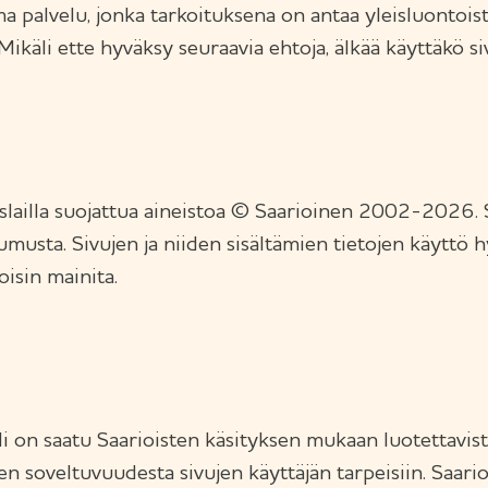
 palvelu, jonka tarkoituksena on antaa yleisluontoista
käli ette hyväksy seuraavia ehtoja, älkää käyttäkö si
slailla suojattua aineistoa © Saarioinen 2002-2026. S
umusta. Sivujen ja niiden sisältämien tietojen käyttö 
oisin mainita.
ali on saatu Saarioisten käsityksen mukaan luotettavista
en soveltuvuudesta sivujen käyttäjän tarpeisiin. Saari