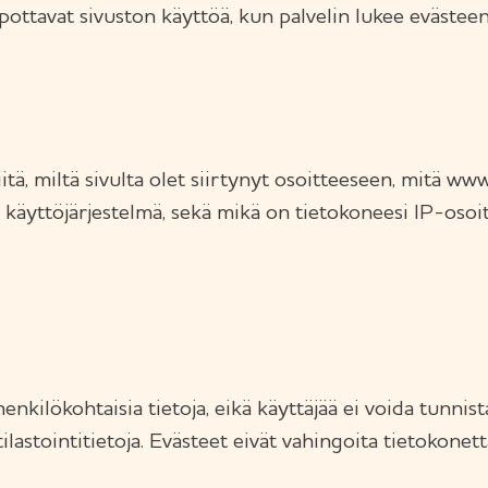
elpottavat sivuston käyttöä, kun palvelin lukee eväste
iitä, miltä sivulta olet siirtynyt osoitteeseen, mitä w
a käyttöjärjestelmä, sekä mikä on tietokoneesi IP-osoi
enkilökohtaisia tietoja, eikä käyttäjää ei voida tunnis
tilastointitietoja. Evästeet eivät vahingoita tietokonet