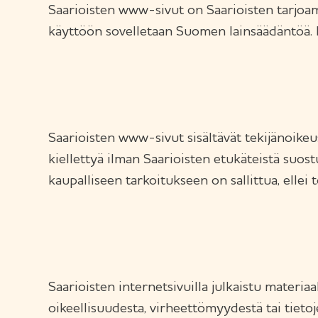
Saarioisten www-sivut on Saarioisten tarjoama
käyttöön sovelletaan Suomen lainsäädäntöä. Mi
Saarioisten www-sivut sisältävät tekijänoikeu
kiellettyä ilman Saarioisten etukäteistä suost
kaupalliseen tarkoitukseen on sallittua, ellei t
Saarioisten internetsivuilla julkaistu materia
oikeellisuudesta, virheettömyydestä tai tietoj