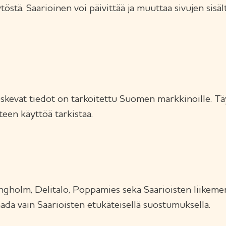
äytöstä. Saarioinen voi päivittää ja muuttaa sivujen sis
oskevat tiedot on tarkoitettu Suomen markkinoille. Täy
teen käyttöä tarkistaa.
ngholm, Delitalo, Poppamies sekä Saarioisten liikemer
ada vain Saarioisten etukäteisellä suostumuksella.