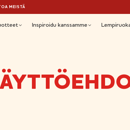
TOA MEISTÄ
äävalikko
uotteet
Inspiroidu kanssamme
Lempiruoka
ÄYTTÖEHD