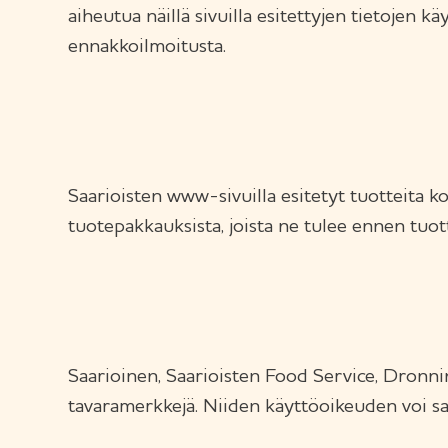
aiheutua näillä sivuilla esitettyjen tietojen k
ennakkoilmoitusta.
Saarioisten www-sivuilla esitetyt tuotteita k
tuotepakkauksista, joista ne tulee ennen tuot
Saarioinen, Saarioisten Food Service, Dronni
tavaramerkkejä. Niiden käyttöoikeuden voi sa