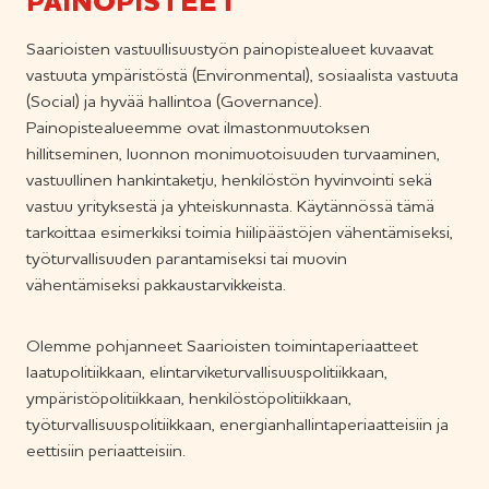
PAINOPISTEET
Saarioisten vastuullisuustyön painopistealueet kuvaavat
vastuuta ympäristöstä (Environmental), sosiaalista vastuuta
(Social) ja hyvää hallintoa (Governance).
Painopistealueemme ovat ilmastonmuutoksen
hillitseminen, luonnon monimuotoisuuden turvaaminen,
vastuullinen hankintaketju, henkilöstön hyvinvointi sekä
vastuu yrityksestä ja yhteiskunnasta. Käytännössä tämä
tarkoittaa esimerkiksi toimia hiilipäästöjen vähentämiseksi,
työturvallisuuden parantamiseksi tai muovin
vähentämiseksi pakkaustarvikkeista.
Olemme pohjanneet Saarioisten toimintaperiaatteet
laatupolitiikkaan, elintarviketurvallisuuspolitiikkaan,
ympäristöpolitiikkaan, henkilöstöpolitiikkaan,
työturvallisuuspolitiikkaan, energianhallintaperiaatteisiin ja
eettisiin periaatteisiin.