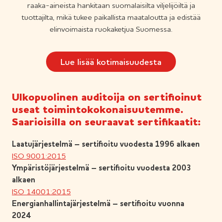
raaka-aineista hankitaan suomalaisilta viljelijöiltä ja
tuottajilta, mikä tukee paikallista maataloutta ja edistää
elinvoimaista ruokaketjua Suomessa.
Lue lisää kotimaisuudesta
Ulkopuolinen auditoija on sertifioinut
useat toimintokokonaisuutemme.
Saarioisilla on seuraavat sertifikaatit:
Laatujärjestelmä – sertifioitu vuodesta 1996 alkaen
ISO 9001:2015
Ympäristöjärjestelmä – sertifioitu vuodesta 2003
alkaen
ISO 14001:2015
Energianhallintajärjestelmä – sertifioitu vuonna
2024