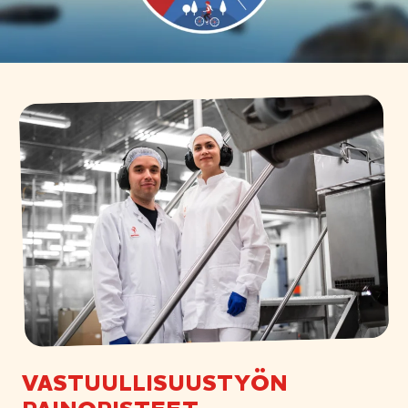
VASTUULLISUUS­TYÖN