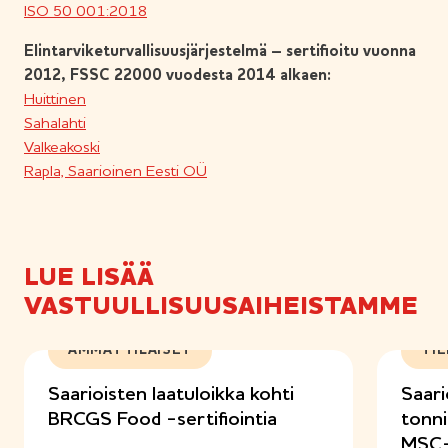
ISO 50 001:2018
Elintarviketurvallisuusjärjestelmä – sertifioitu vuonna
2012, FSSC 22000 vuodesta 2014 alkaen:
Huittinen
Sahalahti
Valkeakoski
Rapla, Saarioinen Eesti OÜ
LUE LISÄÄ
VASTUULLISUUSAIHEISTAMME
AMMATTILAISET
TI
Saarioisten laatuloikka kohti
Saari
BRCGS Food -sertifiointia
tonni
MSC-s