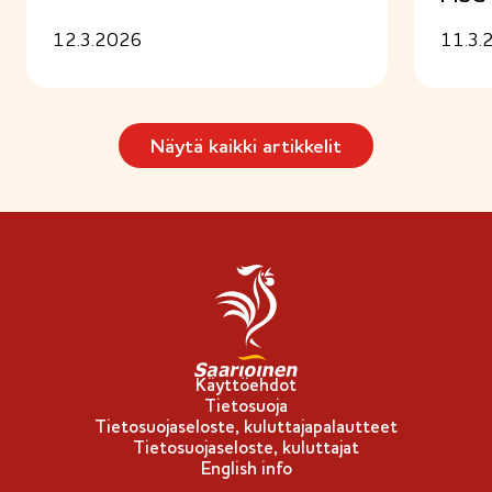
12.3.2026
11.3.
Näytä kaikki artikkelit
Käyttöehdot
Tietosuoja
Tietosuojaseloste, kuluttajapalautteet
Tietosuojaseloste, kuluttajat
English info