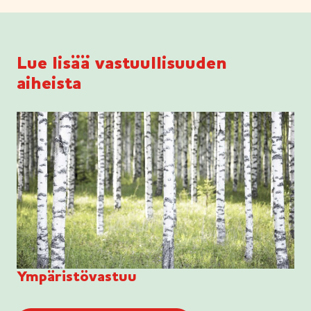
Lue lisää vastuullisuuden
aiheista
Ympäristövastuu