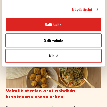
Lisää MSC-tuotteistamme
Näytä tiedot
Salli kaikki
Salli valinta
Kiellä
Valmiit aterian osat nähdään
luontevana osana arkea