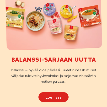
2
o
f
2
BALANSSI-SARJAAN UUTTA
Balanssi – hyvää oloa päivääsi. Uudet runsaskuituiset
välipalat tukevat hyvinvointiasi ja tarjoavat virkistävän
hetken päivääsi.
Lue lisää