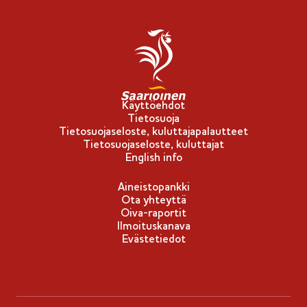
o
l
l
i
n
e
n
)
Käyttöehdot
Tietosuoja
Tietosuojaseloste, kuluttajapalautteet
Tietosuojaseloste, kuluttajat
English info
Aineistopankki
Ota yhteyttä
Oiva-raportit
Ilmoituskanava
Evästetiedot