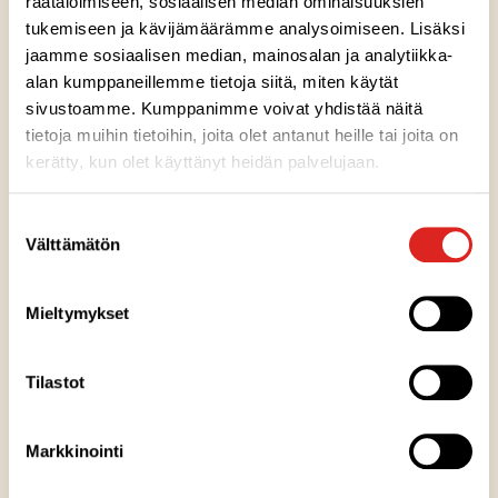
räätälöimiseen, sosiaalisen median ominaisuuksien
tukemiseen ja kävijämäärämme analysoimiseen. Lisäksi
jaamme sosiaalisen median, mainosalan ja analytiikka-
alan kumppaneillemme tietoja siitä, miten käytät
sivustoamme. Kumppanimme voivat yhdistää näitä
tietoja muihin tietoihin, joita olet antanut heille tai joita on
kerätty, kun olet käyttänyt heidän palvelujaan.
Suostumuksen
Välttämätön
valinta
Saarioisten kaikki tonnikalatuotteet
Mieltymykset
ovat nyt MSC-sertifioituja
Saarioinen on siirtynyt käyttämään MSC-sertifioitua
Tilastot
tonnikalaa valmisruoassaan ja tuo sen nyt myös näkyvästi
esille. Sininen MSC-merkki tuotepakkauksissa kertoo siitä,
että tonnikala on pyydetty kestävästi kalastetuista
Markkinointi
kalakannoista.