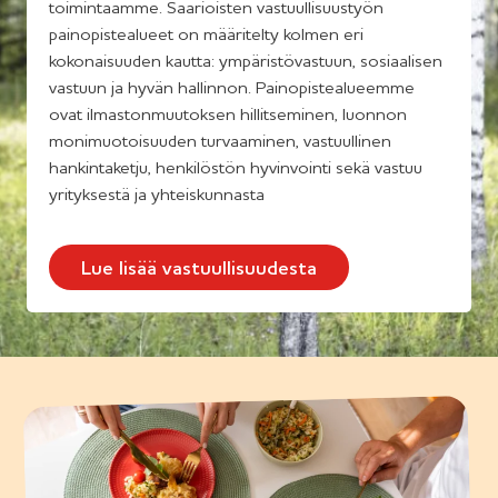
toimintaamme. Saarioisten vastuullisuustyön
painopistealueet on määritelty kolmen eri
kokonaisuuden kautta: ympäristövastuun, sosiaalisen
vastuun ja hyvän hallinnon. Painopistealueemme
ovat ilmastonmuutoksen hillitseminen, luonnon
monimuotoisuuden turvaaminen, vastuullinen
hankintaketju, henkilöstön hyvinvointi sekä vastuu
yrityksestä ja yhteiskunnasta
Lue lisää vastuullisuudesta