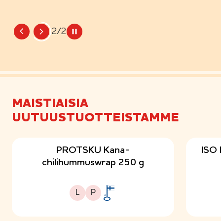
2/2
MAISTIAISIA
UUTUUSTUOTTEISTAMME
PROTSKU Kana-
ISO 
chilihummuswrap 250 g
Laktoositon
Proteiinipitoinen
L
P
A
v