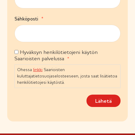
k
e
o
n
l
)
(
Sähköposti
l
P
i
a
n
k
e
o
n
l
)
Hyväksyn henkilötietojeni käytön
S
l
Saarioisten palvelussa
i
u
n
o
Ohessa
linkki
Saarioisten
e
s
n
kuluttajatietosuojaselosteeseen, josta saat lisätietoa
t
)
henkilötietojesi käytöstä.
u
m
Lähetä
u
s
(
P
a
k