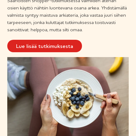
Saarioisten shopper-tutkimuksessa valmiiden aterian
osien käyttö nähtiin luontevana osana arkea. Yhdistämällä
valmista syntyy maistuva arkiateria, joka vastaa juuri siihen
tarpeeseen, jonka kuluttajat tutkimuksessa toistuvasti
sanoittivat: helppoa, mutta silti omaa.
Lue lisää tutkimuksesta