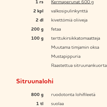
1
rs
Kermaperunat 600 g
2
kpl
valkosipulinkynttä
2
dl
kivettömiä oliiveja
200
g
fetaa
100
g
terttukirsikkatomaatteja
Muutama timjamin oksa
Mustapippuria
Raastettua sitruunankuorta
Sitruunalohi
800
g
ruodotonta lohifileetä
1
tl
suolaa