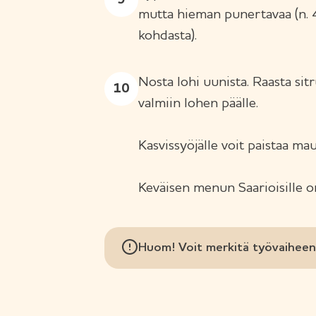
mutta hieman punertavaa (n.
kohdasta).
Nosta lohi uunista. Raasta si
valmiin lohen päälle.
Kasvissyöjälle voit paistaa ma
Keväisen menun Saarioisille o
Huom! Voit merkitä työvaiheen 