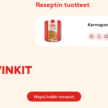
Reseptin tuotteet
Kermaper
Gluteeniton
Laktoositon
Sopii lakto-ovo r
G
L
L
INKIT
Näytä kaikki reseptit