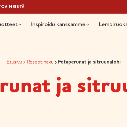
TOA MEISTÄ
äävalikko
uotteet
Inspiroidu kanssamme
Lempiruoka
Etusivu
Reseptihaku
Fetaperunat ja sitruunalohi
runat ja sitru