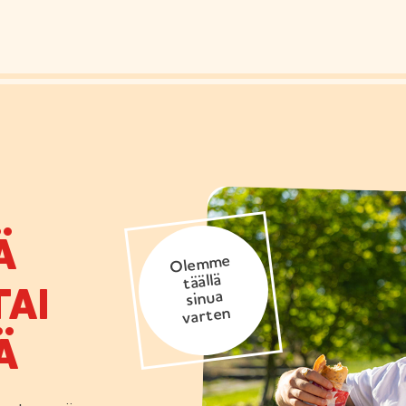
Ä
Olemme
täällä
AI
sinua
varten
Ä