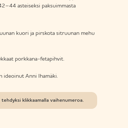
 42–44 asteiseksi paksuimmasta
truunan kuori ja pirskota sitruunan mehu
ukkaat porkkana-fetapihvit.
n ideoinut Anni Ihamäki.
tehdyksi klikkaamalla vaihenumeroa.