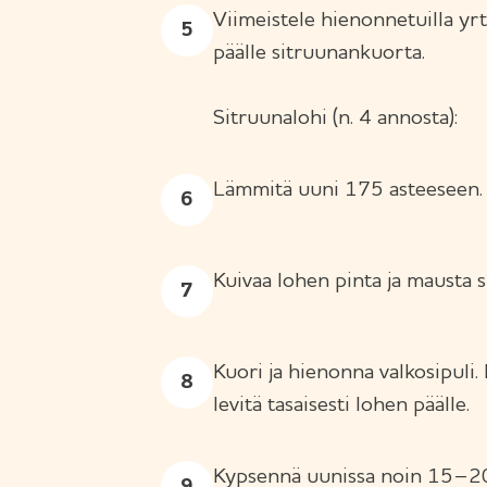
Viimeistele hienonnetuilla yrte
päälle sitruunankuorta.
Sitruunalohi (n. 4 annosta):
Lämmitä uuni 175 asteeseen.
Kuivaa lohen pinta ja mausta s
Kuori ja hienonna valkosipuli. Li
levitä tasaisesti lohen päälle.
Kypsennä uunissa noin 15–20 