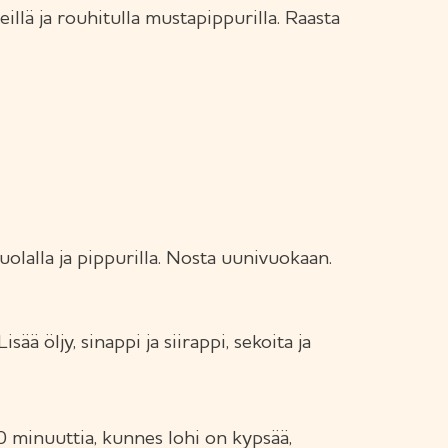
illä ja rouhitulla mustapippurilla. Raasta
uolalla ja pippurilla. Nosta uunivuokaan.
sää öljy, sinappi ja siirappi, sekoita ja
minuuttia, kunnes lohi on kypsää,