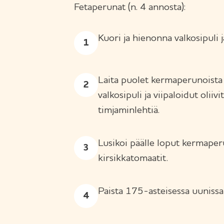
Fetaperunat (n. 4 annosta):
Kuori ja hienonna valkosipuli ja
Laita puolet kermaperunoista
valkosipuli ja viipaloidut oliiv
timjaminlehtiä.
Lusikoi päälle loput kermaperun
kirsikkatomaatit.
Paista 175-asteisessa uunissa