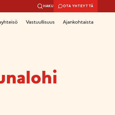
HAKU
OTA YHTEYTTÄ
yhteisö
Vastuullisuus
Ajankohtaista
unalohi