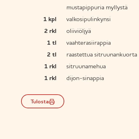
mustapippuria myllystä
1
kpl
valkosipulinkynsi
2
rkl
oliiviöljyä
1
tl
vaahterasiirappia
2
tl
raastettua sitruunankuorta
1
rkl
sitruunamehua
1
rkl
dijon-sinappia
Tulosta