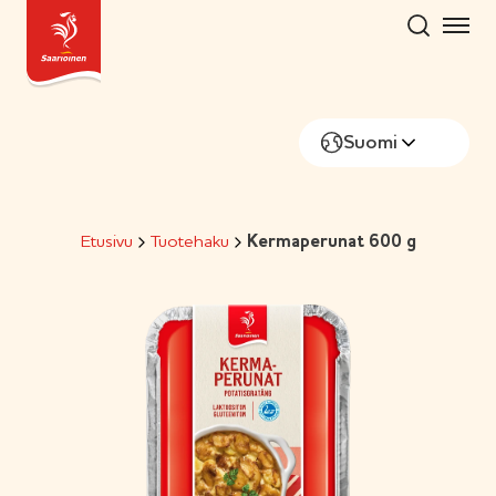
Hyppää
sisältöön
Suomi
Etusivu
Tuotehaku
Kermaperunat 600 g