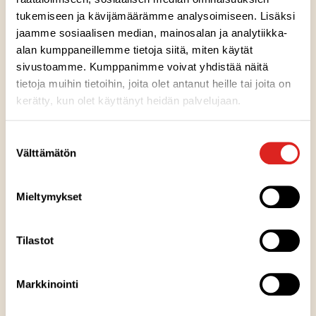
maltillisesti korostamaan mehukkaiden
tukemiseen ja kävijämäärämme analysoimiseen. Lisäksi
omenanpalojen ja kirpeän raparperin makua.
jaamme sosiaalisen median, mainosalan ja analytiikka-
Herkuttele hillolla jäätelön kaverina tai tuo
alan kumppaneillemme tietoja siitä, miten käytät
hedelmäistä makunautintoa leipomuksiisi. Vain K-
sivustoamme. Kumppanimme voivat yhdistää näitä
kaupoista.
tietoja muihin tietoihin, joita olet antanut heille tai joita on
kerätty, kun olet käyttänyt heidän palvelujaan.
Ainesosat
Suostumuksen
Välttämätön
valinta
Ravintosisältö
Mieltymykset
Säilytysohje
Tilastot
Valmistuspaikka
Markkinointi