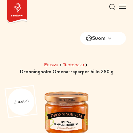
Hyppää
sisältöön
Suomi
Etusivu
Tuotehaku
Dronningholm Omena-raparperihillo 280 g
Uutuus!