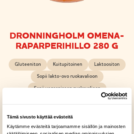
DRONNINGHOLM OMENA-
RAPARPERIHILLO 280 G
Gluteeniton
Kuitupitoinen
Laktoositon
Sopii lakto-ovo ruokavalioon
Sopii vegaaniseen ruokavalioon
Omena-raparperihillo on runsashedelmäinen hillo,
jossa on hitunen luksusta. Tämä hillo on mehukas ja
Tämä sivusto käyttää evästeitä
täyteläinen, jossa hedelmän palat erottuvat
Käytämme evästeitä tarjoamamme sisällön ja mainosten
jokaisella lusikallisella. Sokeria on lisätty vain
räätälöimiseen, sosiaalisen median ominaisuuksien