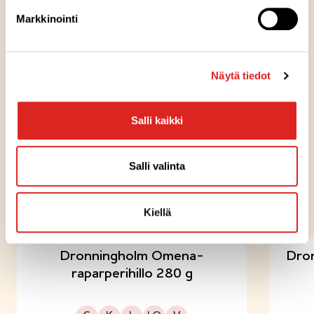
Markkinointi
Reseptivinkit
JÄLKIRUOAT
Näytä tiedot
Raikkaat pikkupavlovat
kuningatarhillolla
Salli kaikki
Salli valinta
KOKEILE MYÖS NÄITÄ
Kiellä
Dronningholm Omena-
Dron
raparperihillo 280 g