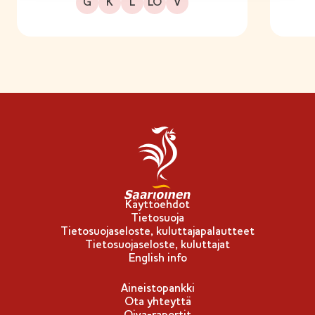
Gluteeniton
Kuitupitoinen
Laktoositon
Sopii lakto-ovo ruokavalioon
Sopii vegaaniseen ruokavalioon
G
K
L
LO
V
Käyttöehdot
Tietosuoja
Tietosuojaseloste, kuluttajapalautteet
Tietosuojaseloste, kuluttajat
English info
Aineistopankki
Ota yhteyttä