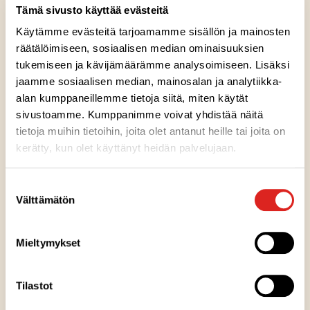
lusikallisella. Kiiltävän hehkuva tumman violetti väri
Tämä sivusto käyttää evästeitä
houkuttelee maistamaan. Herkuttele hillolla jäätelön
Käytämme evästeitä tarjoamamme sisällön ja mainosten
kaverina tai tuo marjaisaa makunautintoa
räätälöimiseen, sosiaalisen median ominaisuuksien
leipomuksiisi.
tukemiseen ja kävijämäärämme analysoimiseen. Lisäksi
jaamme sosiaalisen median, mainosalan ja analytiikka-
alan kumppaneillemme tietoja siitä, miten käytät
Ainesosat
sivustoamme. Kumppanimme voivat yhdistää näitä
tietoja muihin tietoihin, joita olet antanut heille tai joita on
kerätty, kun olet käyttänyt heidän palvelujaan.
Ravintosisältö
Suostumuksen
Välttämätön
Säilytysohje
valinta
Mieltymykset
Valmistuspaikka
Tilastot
Pakkausinfo