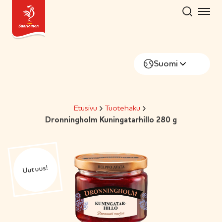
Hyppää
sisältöön
Suomi
Etusivu
Tuotehaku
Dronningholm Kuningatarhillo 280 g
Uutuus!