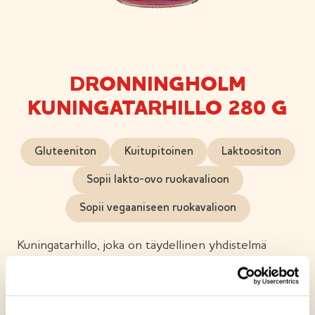
DRONNINGHOLM
KUNINGATARHILLO 280 G
Gluteeniton
Kuitupitoinen
Laktoositon
Sopii lakto-ovo ruokavalioon
Sopii vegaaniseen ruokavalioon
Kuningatarhillo, joka on täydellinen yhdistelmä
suomalaista perinnettä ja hitunen luksusta. Tämä
vadelmista ja mustikoista keitetty hillo mehukas ja
täyteläinen, jossa marjan palat erottuvat jokaisella