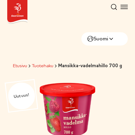
Hyppää
sisältöön
Suomi
Etusivu
Tuotehaku
Mansikka-vadelmahillo 700 g
Uutuus!