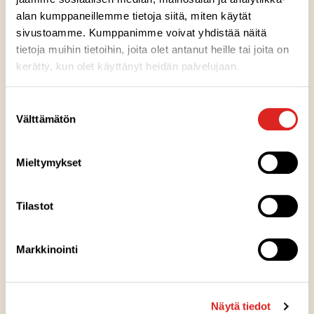
keitettyä hilloa. Vegaaninen. Sopii vegaaneille.
alan kumppaneillemme tietoja siitä, miten käytät
sivustoamme. Kumppanimme voivat yhdistää näitä
tietoja muihin tietoihin, joita olet antanut heille tai joita on
Ainesosat
kerätty, kun olet käyttänyt heidän palvelujaan.
Suostumuksen
Ravintosisältö
Välttämätön
valinta
Säilytysohje
Mieltymykset
Valmistuspaikka
Tilastot
Markkinointi
Pakkausinfo
Näytä tiedot