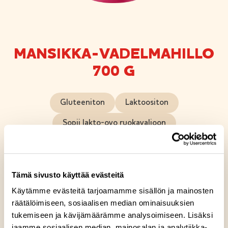
MANSIKKA-VADELMAHILLO
700 G
Gluteeniton
Laktoositon
Sopii lakto-ovo ruokavalioon
Sopii vegaaniseen ruokavalioon
Mansikka-vadelmahillossamme yhdistyy
Tämä sivusto käyttää evästeitä
suomalaisten suosikkimarjat. Makean raikas hillo tuo
Käytämme evästeitä tarjoamamme sisällön ja mainosten
vaihtelua niin aamu-, väli- kuin iltapalahetkiinkin.
räätälöimiseen, sosiaalisen median ominaisuuksien
Sopii myös jälkiruokiin ja arjen herkutteluun. Kesän
tukemiseen ja kävijämäärämme analysoimiseen. Lisäksi
kypsyttämistä suosikkimarjoista rakkaudella
jaamme sosiaalisen median, mainosalan ja analytiikka-