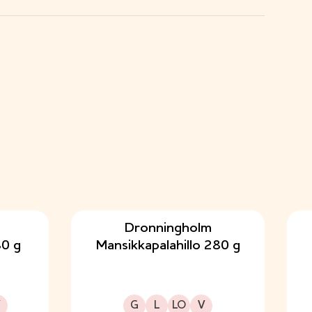
Dronningholm
0 g
Mansikkapalahillo 280 g
kavalioon
Gluteeniton
Laktoositon
Sopii lakto-ovo ruokavalioon
Sopii vegaaniseen ruokavalioon
G
L
LO
V