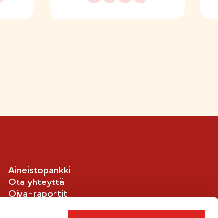
Aineistopankki
Ota yhteyttä
Oiva-raportit
Ilmoituskanava
Evästetiedot