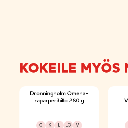
KOKEILE MYÖS 
Dronningholm Omena-
raparperihillo 280 g
V
Gluteeniton
Kuitupitoinen
Laktoositon
Sopii lakto-ovo ruokavalioon
Sopii vegaaniseen ruokavalioon
G
K
L
LO
V