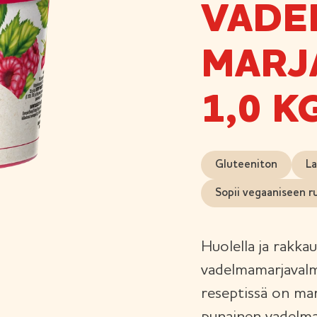
VADE
MARJ
1,0 K
Gluteeniton
La
Sopii vegaaniseen r
Huolella ja rakk
vadelmamarjavalm
reseptissä on ma