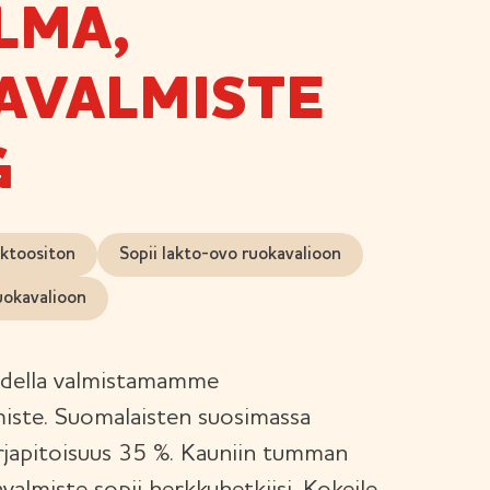
LMA,
AVALMISTE
G
ktoositon
Sopii lakto-ovo ruokavalioon
uokavalioon
audella valmistamamme
iste. Suomalaisten suosimassa
rjapitoisuus 35 %. Kauniin tumman