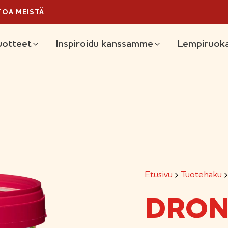
TOA MEISTÄ
äävalikko
uotteet
Inspiroidu kanssamme
Lempiruoka
Etusivu
Tuotehaku
DRON