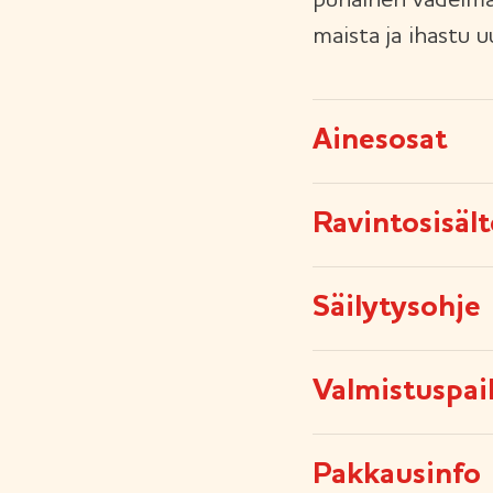
punainen vadelmav
maista ja ihastu u
Ainesosat
Ravintosisäl
Säilytysohje
Valmistuspai
Pakkausinfo