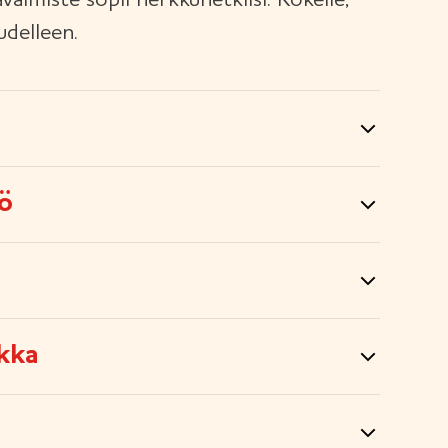
almiste sopii herkkuhetkiisi. Kokeile,
udelleen.
tö
kka