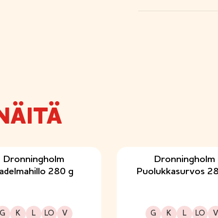
NÄITÄ
Dronningholm
Dronningholm
adelmahillo 280 g
Puolukkasurvos 28
Gluteeniton
Kuitupitoinen
Laktoositon
Sopii lakto-ovo ruokavalioon
Sopii vegaaniseen ruokavalioon
Gluteeniton
Kuitupitoinen
Laktoositon
Sopii lakto-ovo ruokavalioon
Sopii vegaaniseen ruo
G
K
L
LO
V
G
K
L
LO
V