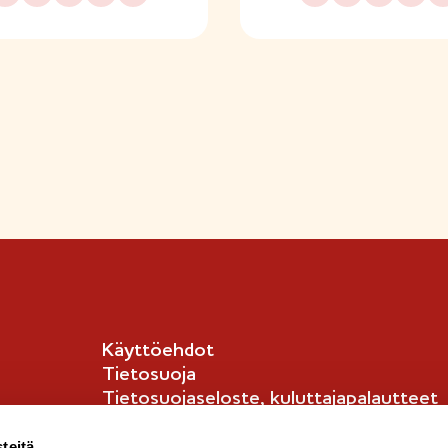
Käyttöehdot
Tietosuoja
Tietosuojaseloste, kuluttajapalautteet
Tietosuojaseloste, kuluttajat
English info
teitä