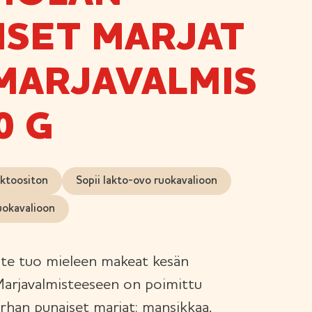
ISET MARJAT
MARJAVALMIS
0 G
ktoositon
Sopii lakto-ovo ruokavalioon
uokavalioon
te tuo mieleen makeat kesän
Marjavalmisteeseen on poimittu
an punaiset marjat: mansikkaa,