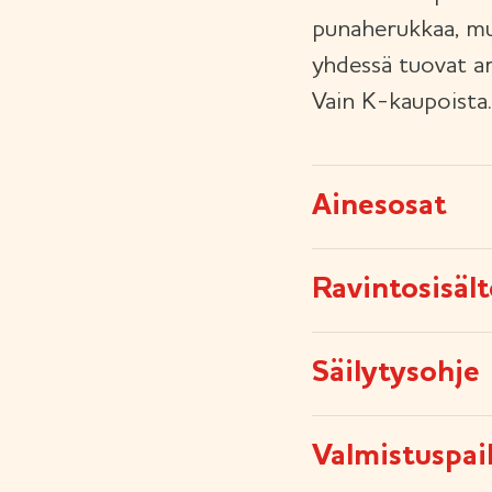
punaherukkaa, mu
yhdessä tuovat ark
Vain K-kaupoista.
Ainesosat
Ravintosisäl
Säilytysohje
Valmistuspai