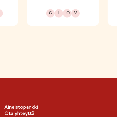
kavalioon
Gluteeniton
Laktoositon
Sopii lakto-ovo ruokavalioon
Sopii vegaaniseen ruokavalioon
G
L
LO
V
Aineistopankki
Ota yhteyttä