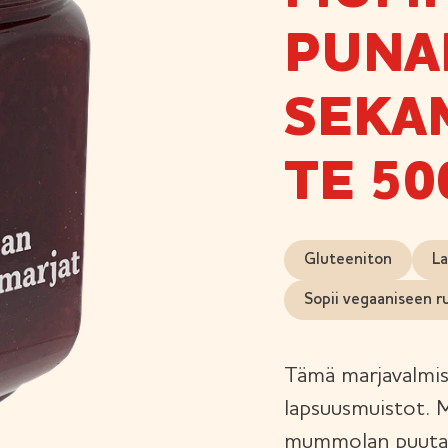
PUNA
SEKA
TE 50
Gluteeniton
La
Sopii vegaaniseen r
Tämä marjavalmis
lapsuusmuistot. 
mummolan puutarh