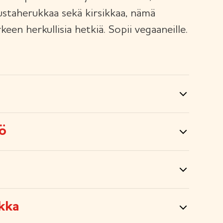
staherukkaa sekä kirsikkaa, nämä
een herkullisia hetkiä. Sopii vegaaneille.
tö
kka