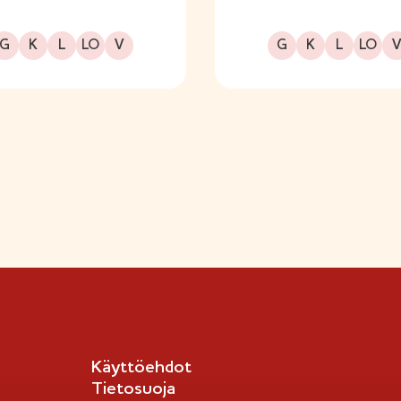
Gluteeniton
Kuitupitoinen
Laktoositon
Sopii lakto-ovo ruokavalioon
Sopii vegaaniseen ruokavalioon
Gluteeniton
Kuitupitoinen
Laktoositon
Sopii lakto-ovo ruokavalioon
Sopii vegaaniseen ruo
G
K
L
LO
V
G
K
L
LO
V
Käyttöehdot
Tietosuoja