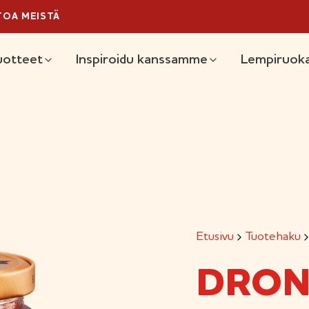
TOA MEISTÄ
äävalikko
uotteet
Inspiroidu kanssamme
Lempiruoka
Etusivu
Tuotehaku
DRON