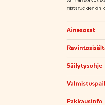
värinen survos sop
riistaruokienkin k
Ainesosat
Ravintosisäl
Säilytysohje
Valmistuspai
Pakkausinfo