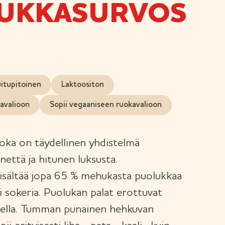
UKKASURVOS
itupitoinen
Laktoositon
kavalioon
Sopii vegaaniseen ruokavalioon
oka on täydellinen yhdistelmä
nettä ja hitunen luksusta.
isältää jopa 65 % mehukasta puolukkaa
sti sokeria. Puolukan palat erottuvat
llisella. Tumman punainen hehkuvan