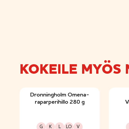
KOKEILE MYÖS 
Dronningholm Omena-
raparperihillo 280 g
V
Gluteeniton
Kuitupitoinen
Laktoositon
Sopii lakto-ovo ruokavalioon
Sopii vegaaniseen ruokavalioon
G
K
L
LO
V