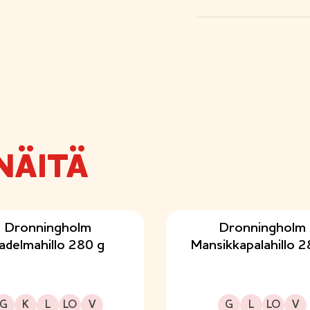
NÄITÄ
Dronningholm
Dronningholm
adelmahillo 280 g
Mansikkapalahillo 2
Gluteeniton
Kuitupitoinen
Laktoositon
Sopii lakto-ovo ruokavalioon
Sopii vegaaniseen ruokavalioon
Gluteeniton
Laktoositon
Sopii lakto-ovo ruokavalioon
Sopii vegaaniseen ruokavalioon
G
K
L
LO
V
G
L
LO
V