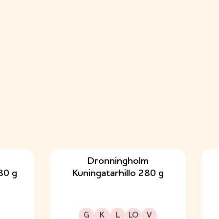
Dronningholm
80 g
Kuningatarhillo 280 g
Gluteeniton
Kuitupitoinen
Laktoositon
Sopii lakto-ovo ruokavalioon
Sopii vegaaniseen ruokavalioon
G
K
L
LO
V