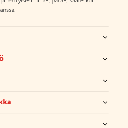
ii erityisesti liha-, pata-, kaali- kuin
anssa.
tö
kka