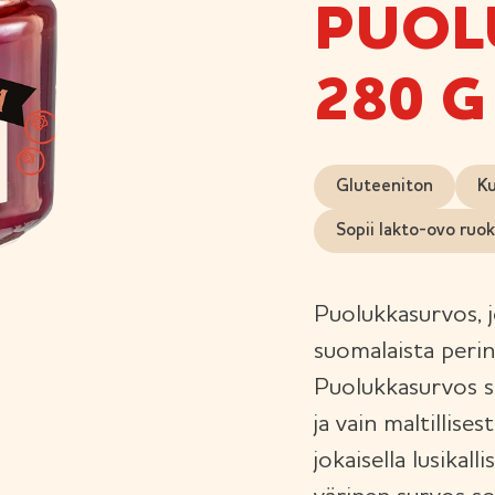
PUOL
280 G
Gluteeniton
Ku
Sopii lakto-ovo ruo
Puolukkasurvos, j
suomalaista perin
Puolukkasurvos s
ja vain maltillise
jokaisella lusika