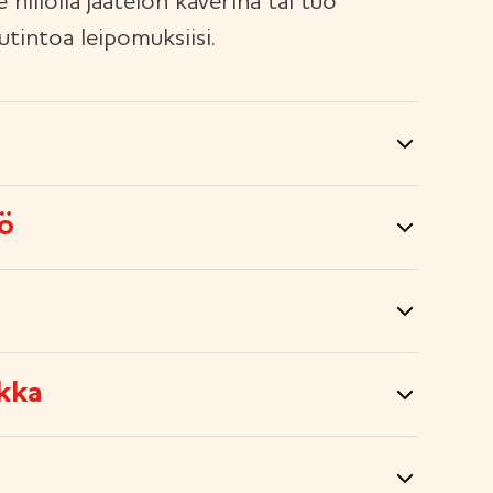
hillolla jäätelön kaverina tai tuo
tintoa leipomuksiisi.
tö
kka