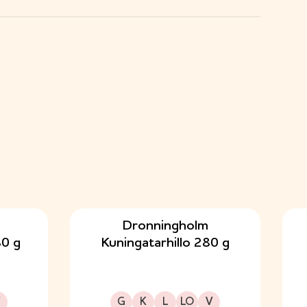
Dronningholm
0 g
Kuningatarhillo 280 g
kavalioon
Gluteeniton
Kuitupitoinen
Laktoositon
Sopii lakto-ovo ruokavalioon
Sopii vegaaniseen ruokavalioon
G
K
L
LO
V