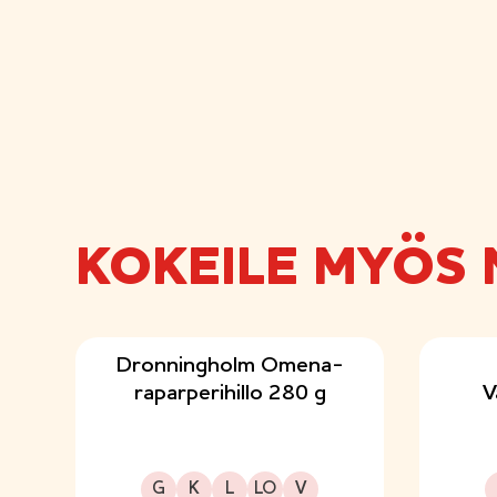
KOKEILE MYÖS 
Dronningholm Omena-
raparperihillo 280 g
V
Gluteeniton
Kuitupitoinen
Laktoositon
Sopii lakto-ovo ruokavalioon
Sopii vegaaniseen ruokavalioon
G
K
L
LO
V