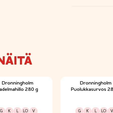
NÄITÄ
Dronningholm
Dronningholm
adelmahillo 280 g
Puolukkasurvos 28
Gluteeniton
Kuitupitoinen
Laktoositon
Sopii lakto-ovo ruokavalioon
Sopii vegaaniseen ruokavalioon
Gluteeniton
Kuitupitoinen
Laktoositon
Sopii lakto-ovo ruokavalioon
Sopii vegaaniseen ruo
G
K
L
LO
V
G
K
L
LO
V