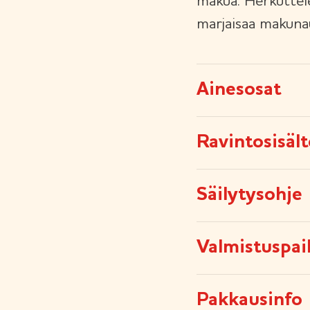
makua. Herkuttele 
marjaisaa makunau
Ainesosat
Ravintosisäl
Säilytysohje
Valmistuspai
Pakkausinfo