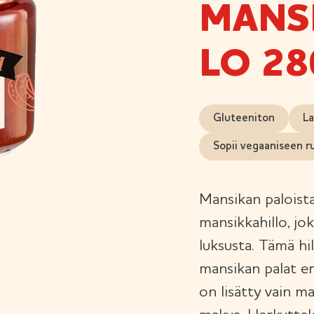
MANS
LO 28
Gluteeniton
La
Sopii vegaaniseen r
Mansikan paloist
mansikkahillo, jo
luksusta. Tämä hi
mansikan palat ero
on lisätty vain ma