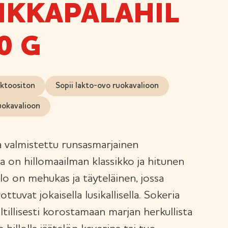
IKKAPALAHIL
0 G
ktoositon
Sopii lakto-ovo ruokavalioon
uokavalioon
a valmistettu runsasmarjainen
ka on hillomaailman klassikko ja hitunen
llo on mehukas ja täyteläinen, jossa
ttuvat jokaisella lusikallisella. Sokeria
ltillisesti korostamaan marjan herkullista