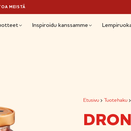
TOA MEISTÄ
äävalikko
uotteet
Inspiroidu kanssamme
Lempiruoka
Etusivu
Tuotehaku
DRON