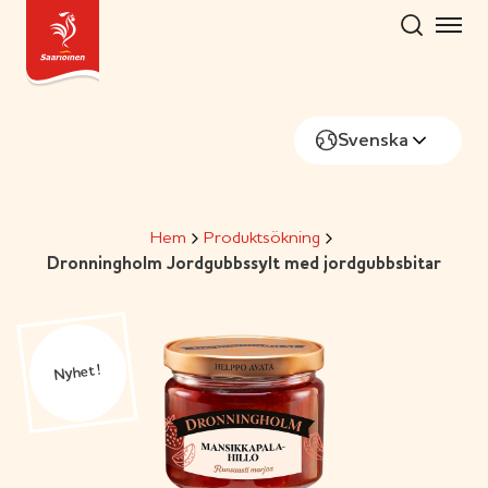
Skip
to
content
Svenska
Hem
Produktsökning
Dronningholm Jordgubbssylt med jordgubbsbitar
Nyhet!