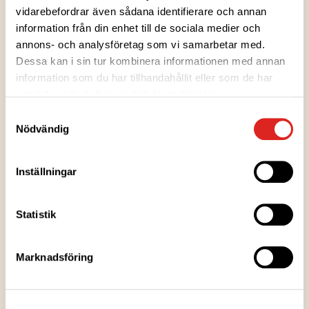
att lyfta fram bärets naturligt delikata smak. Avnjut
vidarebefordrar även sådana identifierare och annan
sylten tillsammans med glass eller ge dina bakverk
information från din enhet till de sociala medier och
en härligt bärig smakupplevelse.
annons- och analysföretag som vi samarbetar med.
Dessa kan i sin tur kombinera informationen med annan
information som du har tillhandahållit eller som de har
Ingredienser
samlat in när du har använt deras tjänster.
Samtyckesval
Nödvändig
Näringsvärden
Inställningar
Förvaringsanvisningar
Statistik
Tillverkningsort
Marknadsföring
Förpackningsinformation