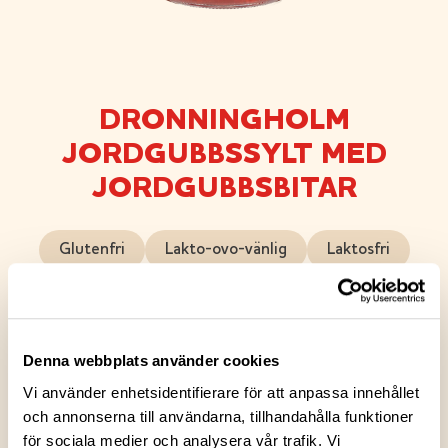
DRONNINGHOLM
JORDGUBBSSYLT MED
JORDGUBBSBITAR
Glutenfri
Lakto-ovo-vänlig
Laktosfri
Passar för veganer
Ett bärrikt jordgubbssylt med jordgubbsbitar – en
Denna webbplats använder cookies
klassiker i syltvärlden med en aning lyx. Sylten är
Vi använder enhetsidentifierare för att anpassa innehållet
saftig och fyllig, och jordgubbsbitarna framträder
och annonserna till användarna, tillhandahålla funktioner
tydligt i varje sked. Sockret är tillsatt med måtta för
för sociala medier och analysera vår trafik. Vi