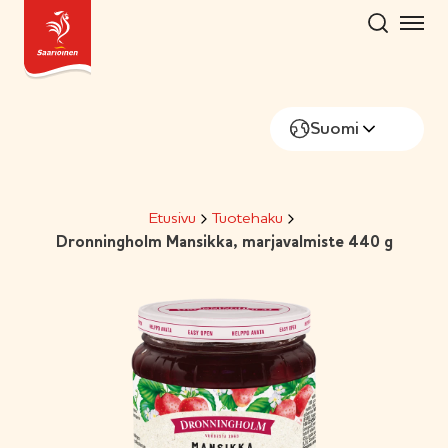
Hyppää
sisältöön
Suomi
Etusivu
Tuotehaku
Dronningholm Mansikka, marjavalmiste 440 g