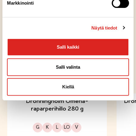
Markkinointi
Reseptivinkit
LEIVONNAISET
Näytä tiedot
Mansikkainen Naked Cake
Salli kaikki
Salli valinta
KOKEILE MYÖS NÄITÄ
Kiellä
Dronningholm Omena-
Dron
raparperihillo 280 g
Gluteeniton
Kuitupitoinen
Laktoositon
Sopii lakto-ovo ruokavalioon
Sopii vegaaniseen ruokavalioon
G
K
L
LO
V