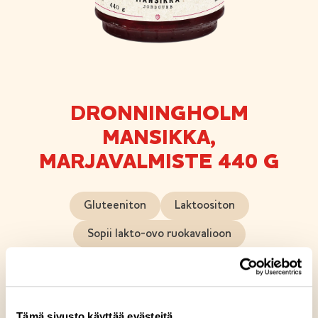
DRONNINGHOLM
MANSIKKA,
MARJAVALMISTE 440 G
Gluteeniton
Laktoositon
Sopii lakto-ovo ruokavalioon
Sopii vegaaniseen ruokavalioon
Huolella ja rakkaudella valmistamamme
Tämä sivusto käyttää evästeitä