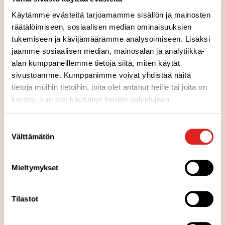
mansikkamarjavalmiste. Suomalaisten suosimassa
reseptissä on marjapitoisuus 35 %. Kauniin tumman
Käytämme evästeitä tarjoamamme sisällön ja mainosten
räätälöimiseen, sosiaalisen median ominaisuuksien
punainen mansikkavalmiste sopii herkkuhetkiisi.
tukemiseen ja kävijämäärämme analysoimiseen. Lisäksi
Kokeile, maista ja ihastu uudelleen.
jaamme sosiaalisen median, mainosalan ja analytiikka-
alan kumppaneillemme tietoja siitä, miten käytät
Ainesosat
sivustoamme. Kumppanimme voivat yhdistää näitä
tietoja muihin tietoihin, joita olet antanut heille tai joita on
kerätty, kun olet käyttänyt heidän palvelujaan.
Ravintosisältö
Suostumuksen
Välttämätön
valinta
Säilytysohje
Mieltymykset
Valmistuspaikka
Tilastot
Pakkausinfo