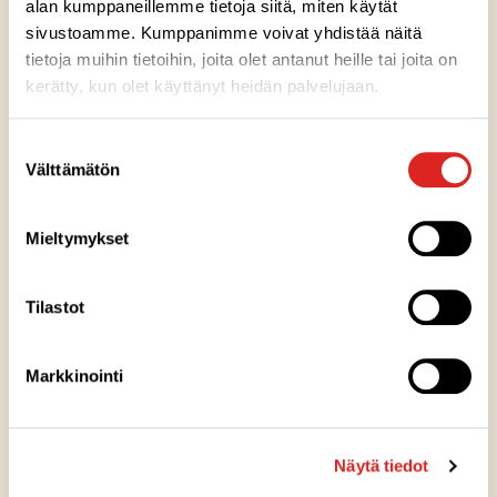
alan kumppaneillemme tietoja siitä, miten käytät
sivustoamme. Kumppanimme voivat yhdistää näitä
Ainesosat
tietoja muihin tietoihin, joita olet antanut heille tai joita on
kerätty, kun olet käyttänyt heidän palvelujaan.
Ravintosisältö
Suostumuksen
Välttämätön
valinta
Säilytysohje
Mieltymykset
Valmistuspaikka
Tilastot
Pakkausinfo
Markkinointi
Näytä tiedot