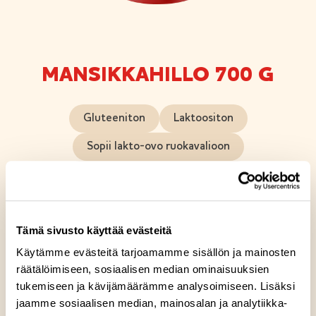
MANSIKKAHILLO 700 G
Gluteeniton
Laktoositon
Sopii lakto-ovo ruokavalioon
Sopii vegaaniseen ruokavalioon
Tällä klassikkohillollamme tuot mansikkaista
Tämä sivusto käyttää evästeitä
makeutta ja vaihtelua niin aamu-, väli- kuin
iltapalahetkiinkin. Hillo sopii myös jälkiruokiin ja
Käytämme evästeitä tarjoamamme sisällön ja mainosten
arjen herkutteluun. Kesän kypsyttämistä mansikoista
räätälöimiseen, sosiaalisen median ominaisuuksien
tukemiseen ja kävijämäärämme analysoimiseen. Lisäksi
rakkaudella keitettyä hilloa. Vegaaninen. Sopii
jaamme sosiaalisen median, mainosalan ja analytiikka-
vegaaneille.