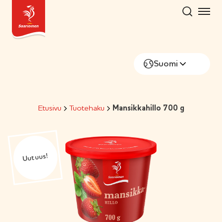
Hyppää
sisältöön
Suomi
Etusivu
Tuotehaku
Mansikkahillo 700 g
Uutuus!