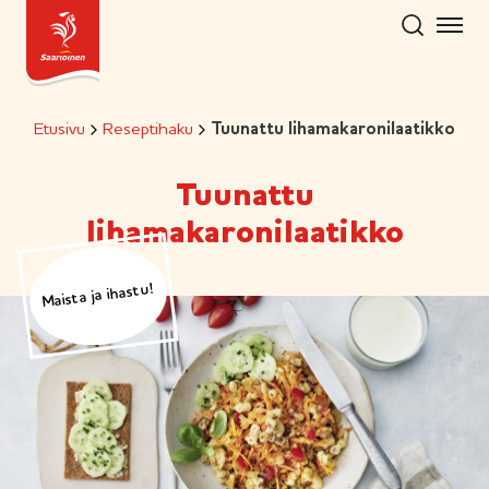
Hyppää
sisältöön
Etusivu
Reseptihaku
Tuunattu lihamakaronilaatikko
Tuunattu
lihamakaronilaatikko
Maista ja ihastu!