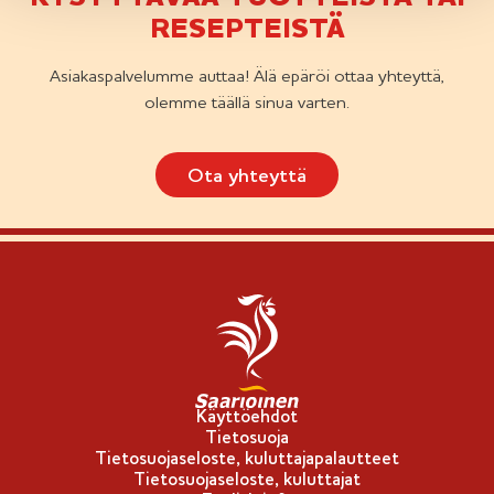
RESEPTEISTÄ
Asiakaspalvelumme auttaa! Älä epäröi ottaa yhteyttä,
olemme täällä sinua varten.
Ota yhteyttä
Käyttöehdot
Tietosuoja
Tietosuojaseloste, kuluttajapalautteet
Tietosuojaseloste, kuluttajat