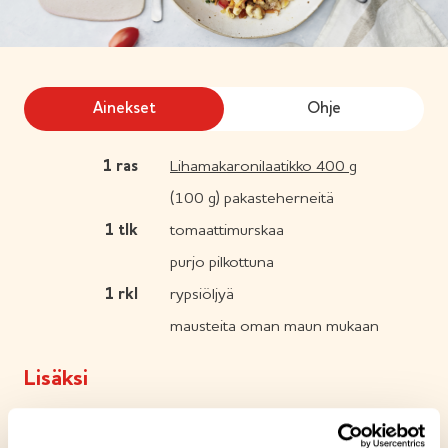
Ainekset
Ohje
1
ras
Lihamakaronilaatikko 400 g
(100 g) pakasteherneitä
1
tlk
tomaattimurskaa
purjo pilkottuna
1
rkl
rypsiöljyä
mausteita oman maun mukaan
Lisäksi
4
kpl
porkkanaa