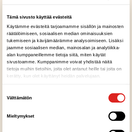
1
pala
kaalia
säilykeananasta
Tämä sivusto käyttää evästeitä
kauraleipää
Käytämme evästeitä tarjoamamme sisällön ja mainosten
margariinia
räätälöimiseen, sosiaalisen median ominaisuuksien
tukemiseen ja kävijämäärämme analysoimiseen. Lisäksi
jaamme sosiaalisen median, mainosalan ja analytiikka-
Reseptin tuotteet
alan kumppaneillemme tietoja siitä, miten käytät
sivustoamme. Kumppanimme voivat yhdistää näitä
tietoja muihin tietoihin, joita olet antanut heille tai joita on
Lihamakaronilaatikko 400 g
kerätty, kun olet käyttänyt heidän palvelujaan.
Laktoositon
Runsasproteiininen
L
RP
Suostumuksen
H
Välttämätön
valinta
y
v
MUUT RESEPTIVINKIT
Mieltymykset
ä
ä