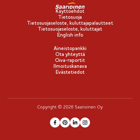
u
-
Käyttöehdot
Tietosuoja
m
Tietosuojaseloste, kuluttajapalautteet
e
Tietosuojaseloste, kuluttajat
r
English info
k
Aineistopankki
k
Ota yhteyttä
i
Oiva-raportit
Ilmoituskanava
Evästetiedot
Copyright © 2026 Saarioinen Oy