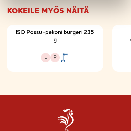
KOKEILE MYÖS NÄITÄ
ISO Possu-pekoni burgeri 235
g
Laktoositon
Proteiinipitoinen
L
P
A
v
a
i
n
l
i
p
p