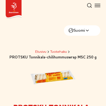
Hyppää
sisältöön
Suomi
Etusivu
Tuotehaku
PROTSKU Tonnikala-chilihummuswrap MSC 250 g