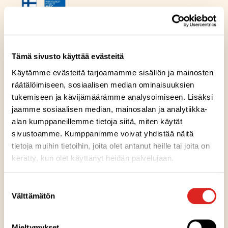
Ainesosat
Tämä sivusto käyttää evästeitä
Käytämme evästeitä tarjoamamme sisällön ja mainosten
räätälöimiseen, sosiaalisen median ominaisuuksien
Ravintosisältö
tukemiseen ja kävijämäärämme analysoimiseen. Lisäksi
jaamme sosiaalisen median, mainosalan ja analytiikka-
alan kumppaneillemme tietoja siitä, miten käytät
Säilytysohje
sivustoamme. Kumppanimme voivat yhdistää näitä
tietoja muihin tietoihin, joita olet antanut heille tai joita on
Valmistuspaikka
kerätty, kun olet käyttänyt heidän palvelujaan.
Suostumuksen
Pakkausinfo
Välttämätön
valinta
Artikkelit
Mieltymykset