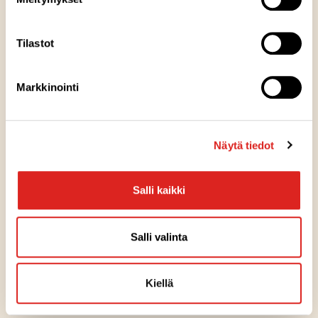
TIEDOTE
Tilastot
Saarioisten kaikki tonnikalatuotteet
ovat nyt MSC-sertifioituja
Markkinointi
11.3.2026
Näytä tiedot
TIEDOTE
Saarioinen tuo ensimmäisenä
Salli kaikki
markkinoille proteiinipitoisen
tuotesarjan valmisruokahyllyyn
Salli valinta
21.1.2026
Kiellä