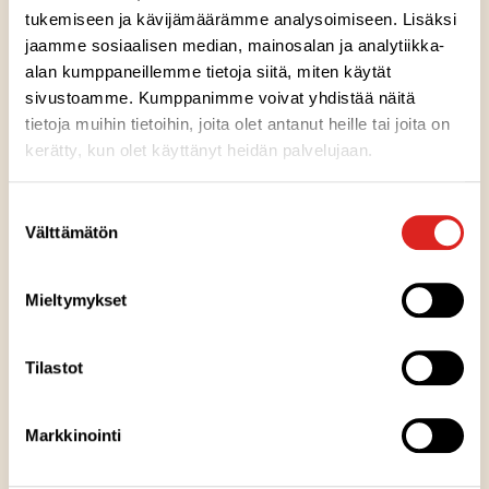
tukemiseen ja kävijämäärämme analysoimiseen. Lisäksi
jaamme sosiaalisen median, mainosalan ja analytiikka-
alan kumppaneillemme tietoja siitä, miten käytät
sivustoamme. Kumppanimme voivat yhdistää näitä
Ainesosat
tietoja muihin tietoihin, joita olet antanut heille tai joita on
kerätty, kun olet käyttänyt heidän palvelujaan.
Ravintosisältö
Suostumuksen
Välttämätön
valinta
Kuumennusohje
Mieltymykset
Säilytysohje
Tilastot
Valmistuspaikka
Markkinointi