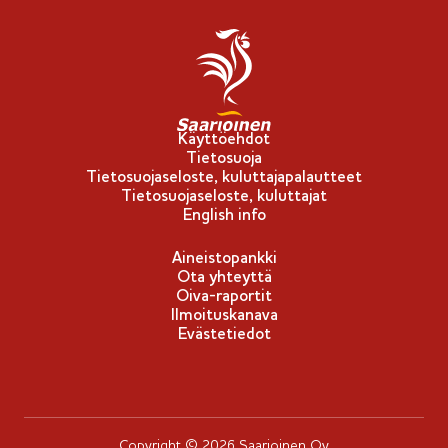
i
p
p
u
-
Käyttöehdot
Tietosuoja
m
Tietosuojaseloste, kuluttajapalautteet
e
Tietosuojaseloste, kuluttajat
r
English info
k
Aineistopankki
k
Ota yhteyttä
i
Oiva-raportit
Ilmoituskanava
Evästetiedot
Copyright © 2026 Saarioinen Oy