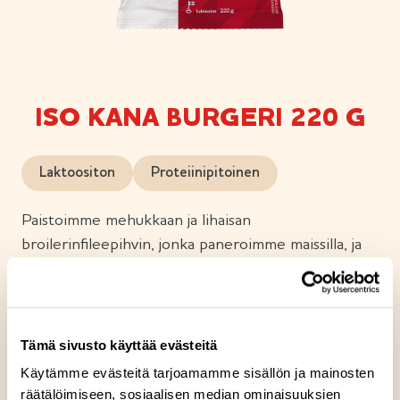
ISO KANA BURGERI 220 G
Laktoositon
Proteiinipitoinen
Paistoimme mehukkaan ja lihaisan
broilerinfileepihvin, jonka paneroimme maissilla, ja
laitoimme sen maukkaan briossityylisen sämpylän
väliin. Varmistaaksemme sinulle herkullisen
makuelämyksen lisäsimme mukaan American style
cheddarjuustoviipaleen ja pussin herkullista
Tämä sivusto käyttää evästeitä
kurkkumajoneesia.
Käytämme evästeitä tarjoamamme sisällön ja mainosten
räätälöimiseen, sosiaalisen median ominaisuuksien