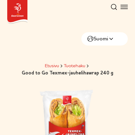
Hyppää
sisältöön
Suomi
Etusivu
Tuotehaku
Good to Go Texmex-jauhelihawrap 240 g