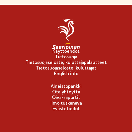
n
l
i
p
p
u
-
Käyttöehdot
Tietosuoja
m
Tietosuojaseloste, kuluttajapalautteet
e
Tietosuojaseloste, kuluttajat
r
English info
k
Aineistopankki
k
Ota yhteyttä
i
Oiva-raportit
Ilmoituskanava
Evästetiedot