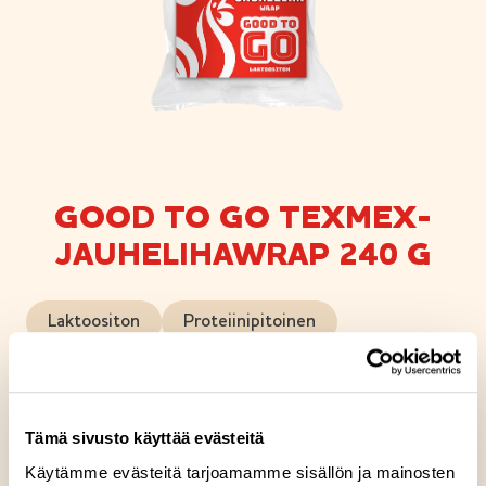
GOOD TO GO TEXMEX-
JAUHELIHAWRAP 240 G
Laktoositon
Proteiinipitoinen
Texmex-jauhelihawrap on mainio välipala.
Maustoimme pehmeän tomaattitortillan
mausteisella Tex Mex -levitteellä. Maukkaan
Tämä sivusto käyttää evästeitä
levitteen päälle lisäsimme naudan jauhelihaa,
Käytämme evästeitä tarjoamamme sisällön ja mainosten