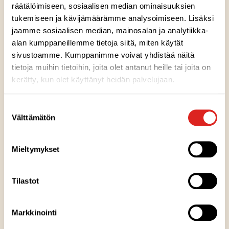
cheddarjuustoa, rapeaa salaattia sekä taco-
räätälöimiseen, sosiaalisen median ominaisuuksien
tukemiseen ja kävijämäärämme analysoimiseen. Lisäksi
lastumurua. Kääräisimme herkullisen kokonaisuuden
jaamme sosiaalisen median, mainosalan ja analytiikka-
sinulle heti nautittavaksi.
alan kumppaneillemme tietoja siitä, miten käytät
sivustoamme. Kumppanimme voivat yhdistää näitä
tietoja muihin tietoihin, joita olet antanut heille tai joita on
kerätty, kun olet käyttänyt heidän palvelujaan.
Ainesosat
Suostumuksen
Välttämätön
valinta
Ravintosisältö
Mieltymykset
Säilytysohje
Tilastot
Valmistuspaikka
Markkinointi