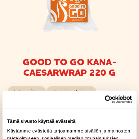
GOOD TO GO KANA-
CAESARWRAP 220 G
Laktoositon
Proteiinipitoinen
Kana-Caesarwrap on mainio välipala. Maustoimme
pehmeän tomaattitortillan täyteläisellä
Tämä sivusto käyttää evästeitä
caesarkastikkeella. Maukkaan levitteen päälle
Käytämme evästeitä tarjoamamme sisällön ja mainosten
lisäsimme paahdettua kanaa, rapeaa salaattia ja
räätälöimiseen, sosiaalisen median ominaisuuksien