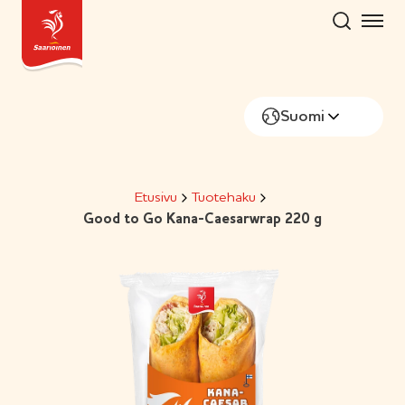
Hyppää
sisältöön
Suomi
Etusivu
Tuotehaku
Good to Go Kana-Caesarwrap 220 g