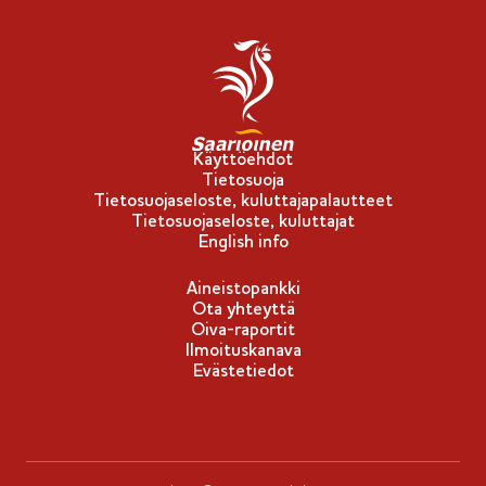
l
i
p
p
u
-
Käyttöehdot
Tietosuoja
m
Tietosuojaseloste, kuluttajapalautteet
e
Tietosuojaseloste, kuluttajat
r
English info
k
Aineistopankki
k
Ota yhteyttä
i
Oiva-raportit
Ilmoituskanava
Evästetiedot