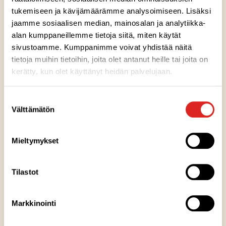
tomaattia. Kääräisimme herkullisen kokonaisuuden
tukemiseen ja kävijämäärämme analysoimiseen. Lisäksi
sinulle heti nautittavaksi.
jaamme sosiaalisen median, mainosalan ja analytiikka-
alan kumppaneillemme tietoja siitä, miten käytät
sivustoamme. Kumppanimme voivat yhdistää näitä
tietoja muihin tietoihin, joita olet antanut heille tai joita on
kerätty, kun olet käyttänyt heidän palvelujaan.
Ainesosat
Suostumuksen
Välttämätön
valinta
Ravintosisältö
Mieltymykset
Säilytysohje
Tilastot
Valmistuspaikka
Markkinointi