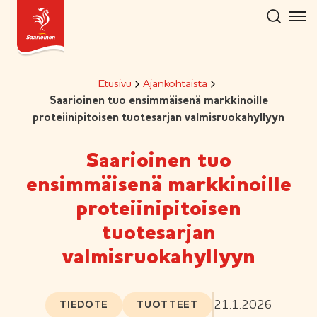
Hyppää
sisältöön
Etusivu
Ajankohtaista
Saarioinen tuo ensimmäisenä markkinoille
proteiinipitoisen tuotesarjan valmisruokahyllyyn
Saarioinen tuo
ensimmäisenä markkinoille
proteiinipitoisen
tuotesarjan
valmisruokahyllyyn
21.1.2026
TIEDOTE
TUOTTEET