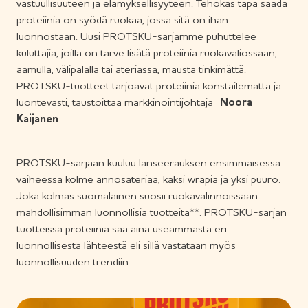
vastuullisuuteen ja elämyksellisyyteen. Tehokas tapa saada
proteiinia on syödä ruokaa, jossa sitä on ihan
luonnostaan. Uusi PROTSKU-sarjamme puhuttelee
kuluttajia, joilla on tarve lisätä proteiinia ruokavaliossaan,
aamulla, välipalalla tai ateriassa, mausta tinkimättä.
PROTSKU-tuotteet tarjoavat proteiinia konstailematta ja
luontevasti, taustoittaa markkinointijohtaja
Noora
Kaijanen
.
PROTSKU-sarjaan kuuluu lanseerauksen ensimmäisessä
vaiheessa kolme annosateriaa, kaksi wrapia ja yksi puuro.
Joka kolmas suomalainen suosii ruokavalinnoissaan
mahdollisimman luonnollisia tuotteita**. PROTSKU-sarjan
tuotteissa proteiinia saa aina useammasta eri
luonnollisesta lähteestä eli sillä vastataan myös
luonnollisuuden trendiin.