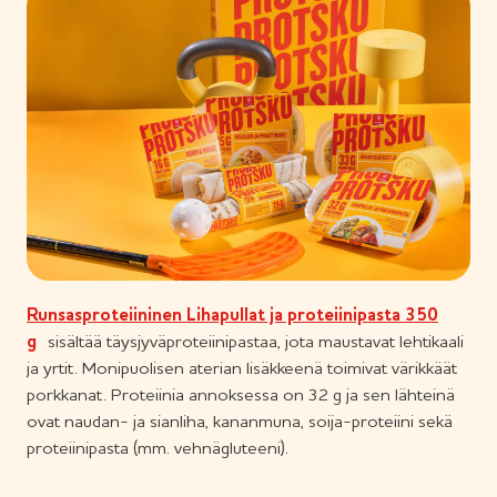
Runsasproteiininen Lihapullat ja proteiinipasta 350
g
sisältää täysjyväproteiinipastaa, jota maustavat lehtikaali
ja yrtit. Monipuolisen aterian lisäkkeenä toimivat värikkäät
porkkanat. Proteiinia annoksessa on 32 g ja sen lähteinä
ovat naudan- ja sianliha, kananmuna, soija-proteiini sekä
proteiinipasta (mm. vehnägluteeni).