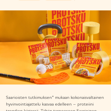
Saarioisten tutkimuksen* mukaan kokonaisvaltainen
hyvinvointiajattelu kasvaa edelleen – proteiini
trendien kärjessä. Tähän tarpeeseen Saarioinen