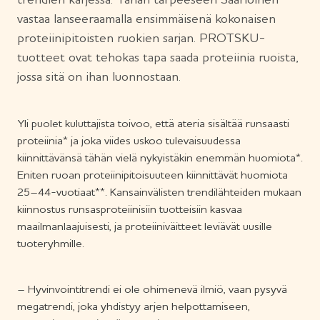
vastaa lanseeraamalla ensimmäisenä kokonaisen
proteiinipitoisten ruokien sarjan. PROTSKU-
tuotteet ovat tehokas tapa saada proteiinia ruoista,
jossa sitä on ihan luonnostaan.
Yli puolet kuluttajista toivoo, että ateria sisältää runsaasti
proteiinia* ja joka viides uskoo tulevaisuudessa
kiinnittävänsä tähän vielä nykyistäkin enemmän huomiota*.
Eniten ruoan proteiinipitoisuuteen kiinnittävät huomiota
25–44-vuotiaat**. Kansainvälisten trendilähteiden mukaan
kiinnostus runsasproteiinisiin tuotteisiin kasvaa
maailmanlaajuisesti, ja proteiiniväitteet leviävät uusille
tuoteryhmille.
– Hyvinvointitrendi ei ole ohimenevä ilmiö, vaan pysyvä
megatrendi, joka yhdistyy arjen helpottamiseen,