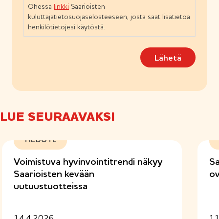
o
Ohessa
linkki
Saarioisten
e
s
n
kuluttajatietosuojaselosteeseen, josta saat lisätietoa
t
)
henkilötietojesi käytöstä.
u
m
Lähetä
u
s
(
P
a
k
LUE SEURAAVAKSI
o
l
l
TIEDOTE
i
n
Voimistuva hyvinvointitrendi näkyy
Sa
e
Saarioisten kevään
ov
n
uutuustuotteissa
)
14.4.2026
11