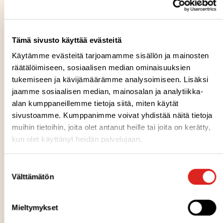
Tonnikala-chilihummus wrap 250 g
on hauskasti
grilliraidoitettu vehnätortilla, jonka sisään on kääräisty
mausteista tonnikalamajoneesia, chilillä maustettua
Tämä sivusto käyttää evästeitä
hummusta sekä vihreää coleslaw salaattia. Rapean ja
tuoreen lisän tuotteeseen tuo valkokaaliseos.​ Proteiinin
Käytämme evästeitä tarjoamamme sisällön ja mainosten
lähteinä ovat tonnikala ja hummuksesta (kikherne) ja yksi
räätälöimiseen, sosiaalisen median ominaisuuksien
tortilla sisältää 19 g proteiinia.
tukemiseen ja kävijämäärämme analysoimiseen. Lisäksi
jaamme sosiaalisen median, mainosalan ja analytiikka-
alan kumppaneillemme tietoja siitä, miten käytät
Kana-chilihummus wrap 250 g
on myös grilliraidoitettu
sivustoamme. Kumppanimme voivat yhdistää näitä tietoja
vehnätortilla, jonka sisään on kääräisty broileria, vihreää
muihin tietoihin, joita olet antanut heille tai joita on kerätty,
coleslaw salaattia sekä chilillä maustettua hummusta.
kun olet käyttänyt heidän palvelujaan.
Rapean ja tuoreen lisän tuotteeseen tuo valkokaaliseos.​
Proteiinia tässä tortillassa on 18 g ja sen lähteinä
Suostumuksen
broilerinliha ja hummus (kikherne).
Välttämätön
valinta
Runsasproteiininen rouhea puuro 310 g
on
Mieltymykset
runsasproteiininen kuitupitoinen gluteeniton puuro, jonka