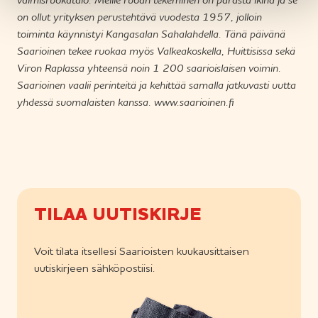
valmisruokatalo. Meille ruoan tekeminen on parasta ikinä ja se
on ollut yrityksen perustehtävä vuodesta 1957, jolloin
toiminta käynnistyi Kangasalan Sahalahdella. Tänä päivänä
Saarioinen tekee ruokaa myös Valkeakoskella, Huittisissa sekä
Viron Raplassa yhteensä noin 1 200 saarioislaisen voimin.
Saarioinen vaalii perinteitä ja kehittää samalla jatkuvasti uutta
yhdessä suomalaisten kanssa. www.saarioinen.fi
TILAA UUTISKIRJE
Voit tilata itsellesi Saarioisten kuukausittaisen
uutiskirjeen sähköpostiisi.