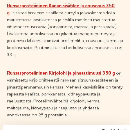
Runsasproteiininen Kanan sisäfilee ja couscous 350
g
sisältää broilerin sisäfileitä currylla ja kookosmaidolla
maustetussa kastikkeessa ja chilillä miedosti maustettua
vihannescouscousia (porkkanoita, maissia ja parsakaalia).
Lisäkkeenä annoksessa on pikanttia mangochutneyta ja
proteiinin lähteinä toimivat broilerinliha, couscous, kerma ja
kookosmaito. Proteiinia tässä herkullisessa annoksessa on
33 g.
Runsasproteiininen Kirjolohi ja pinaattimuusi 350 g
​ on
valmistettu kirjolohifileestä raikkaan sitruunakastikkeen ja
pinaattiperunamuusin kanssa. Mehevä kasvislisäke on tehty
rapeasta kaalista, porkkanasta, kidneypavuista ja
raejuustosta. ​Proteiininlähteinä kirjolohi, kerma,
maitojauhe, kidneypapu ja raejuusto ja yhdessä
annoksessa on 25 g proteiinia.