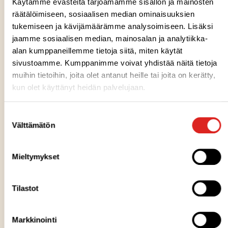
Käytämme evästeitä tarjoamamme sisällön ja mainosten
räätälöimiseen, sosiaalisen median ominaisuuksien
Nullam rutrum nisl sit amet pharetra condimentum
tukemiseen ja kävijämäärämme analysoimiseen. Lisäksi
jaamme sosiaalisen median, mainosalan ja analytiikka-
*Lähde: Valmiit mauste- ja salaattikastikkeet 2022, Cintin
alan kumppaneillemme tietoja siitä, miten käytät
paneeli, n=1011.
sivustoamme. Kumppanimme voivat yhdistää näitä tietoja
muihin tietoihin, joita olet antanut heille tai joita on kerätty,
**Lähde: Saarioinen tarvetilannetutkimus, Knowit 3/24,
kun olet käyttänyt heidän palvelujaan.
n=3134
Suostumuksen
***Lähde: Saarioinen Lempiruokayhteisö, Kysely
Välttämätön
valinta
majoneesi- ja salaattikastikkeista, n=163
Mieltymykset
Lisätietoja:
Saarioinen Oy, Makumestarit, Sari Nopanen, kuluttaja- ja
asiakaskokemuspäällikkö, puh. 050 313 0263,
Tilastot
etunimi.sukunimi@saarioinen.fi
Markkinointi