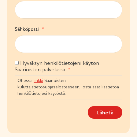
P
i
a
n
k
e
o
n
l
)
(
Sähköposti
l
P
i
a
n
k
e
o
n
l
)
Hyväksyn henkilötietojeni käytön
S
l
Saarioisten palvelussa
i
u
n
o
Ohessa
linkki
Saarioisten
e
s
n
kuluttajatietosuojaselosteeseen, josta saat lisätietoa
t
)
henkilötietojesi käytöstä.
u
m
Lähetä
u
s
(
P