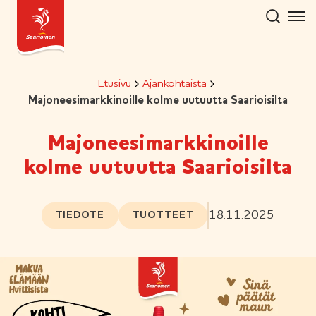
Hyppää
sisältöön
Etusivu
Ajankohtaista
Majoneesimarkkinoille kolme uutuutta Saarioisilta
Majoneesimarkkinoille
kolme uutuutta Saarioisilta
18.11.2025
TIEDOTE
TUOTTEET