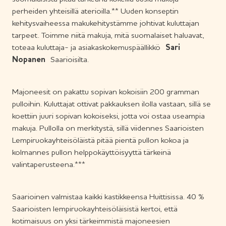
perheiden yhteisillä aterioilla.** Uuden konseptin
kehitysvaiheessa makukehitystämme johtivat kuluttajan
tarpeet. Toimme niitä makuja, mitä suomalaiset haluavat,
toteaa kuluttaja- ja asiakaskokemuspäällikkö
Sari
Nopanen
Saarioisilta.
Majoneesit on pakattu sopivan kokoisiin 200 gramman
pulloihin. Kuluttajat ottivat pakkauksen ilolla vastaan, sillä se
koettiin juuri sopivan kokoiseksi, jotta voi ostaa useampia
makuja. Pullolla on merkitystä, sillä viidennes Saarioisten
Lempiruokayhteisöläistä pitää pientä pullon kokoa ja
kolmannes pullon helppokäyttöisyyttä tärkeinä
valintaperusteena.***
Saarioinen valmistaa kaikki kastikkeensa Huittisissa. 40 %
Saarioisten lempiruokayhteisöläisistä kertoi, että
kotimaisuus on yksi tärkeimmistä majoneesien