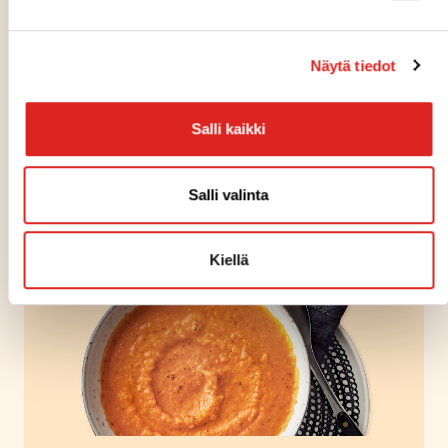
Näytä tiedot
TILAA UUTISKIRJE
Salli kaikki
Voit tilata itsellesi Saarioisten kuukausittaisen
uutiskirjeen sähköpostiisi.
Salli valinta
Kiellä