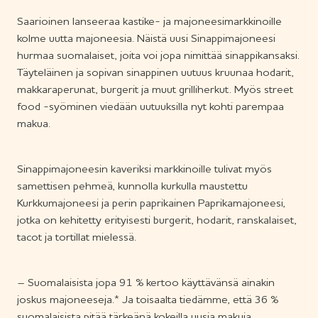
Saarioinen lanseeraa kastike- ja majoneesimarkkinoille
kolme uutta majoneesia. Näistä uusi Sinappimajoneesi
hurmaa suomalaiset, joita voi jopa nimittää sinappikansaksi.
Täyteläinen ja sopivan sinappinen uutuus kruunaa hodarit,
makkaraperunat, burgerit ja muut grilliherkut. Myös street
food -syöminen viedään uutuuksilla nyt kohti parempaa
makua.
Sinappimajoneesin kaveriksi markkinoille tulivat myös
samettisen pehmeä, kunnolla kurkulla maustettu
Kurkkumajoneesi ja perin paprikainen Paprikamajoneesi,
jotka on kehitetty erityisesti burgerit, hodarit, ranskalaiset,
tacot ja tortillat mielessä.
– Suomalaisista jopa 91 % kertoo käyttävänsä ainakin
joskus majoneeseja.* Ja toisaalta tiedämme, että 36 %
suomalaisista pitää tärkeänä kokeilla uusia makuja