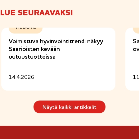
a
k
LUE SEURAAVAKSI
o
l
l
TIEDOTE
i
n
Voimistuva hyvinvointitrendi näkyy
Sa
e
Saarioisten kevään
ov
n
uutuustuotteissa
)
14.4.2026
11
Näytä kaikki artikkelit