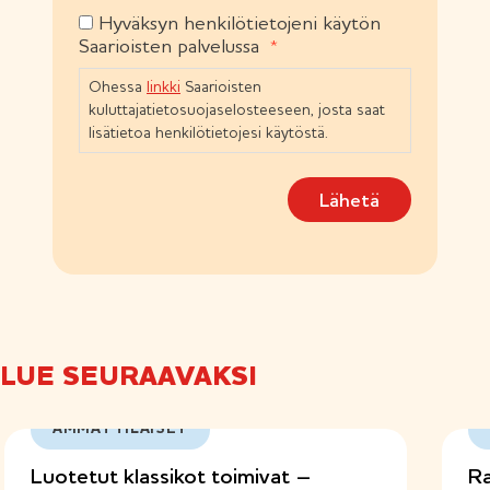
l
)
Hyväksyn henkilötietojeni käytön
S
l
Saarioisten palvelussa
i
u
n
o
Ohessa
linkki
Saarioisten
e
s
n
kuluttajatietosuojaselosteeseen, josta saat
t
)
lisätietoa henkilötietojesi käytöstä.
u
m
Lähetä
u
s
(
P
a
k
o
l
LUE SEURAAVAKSI
l
i
n
AMMATTILAISET
e
n
Luotetut klassikot toimivat –
Ra
)