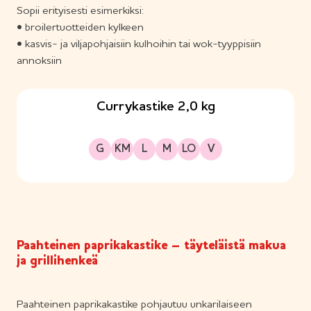
Sopii erityisesti esimerkiksi:
• broilertuotteiden kylkeen
• kasvis- ja viljapohjaisiin kulhoihin tai wok-tyyppisiin
annoksiin
Currykastike 2,0 kg
Gluteeniton
Kananmunaton
Laktoositon
Maitoproteiiniton
Sopii lakto-ovo ruokavalioon
Sopii vegaaniseen ruokavalioon
G
KM
L
M
LO
V
Paahteinen paprikakastike – täyteläistä makua
ja grillihenkeä
Paahteinen paprikakastike pohjautuu unkarilaiseen