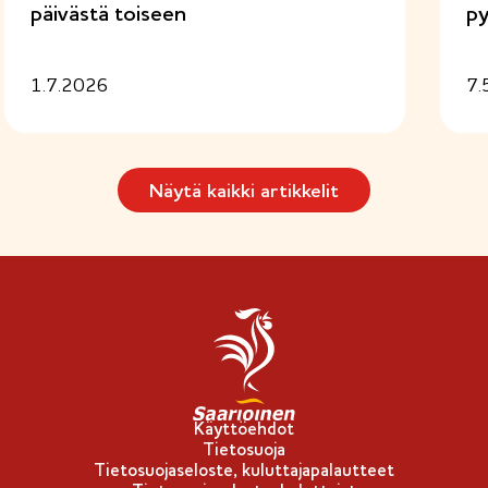
päivästä toiseen
py
1.7.2026
7.
Näytä kaikki artikkelit
Käyttöehdot
Tietosuoja
Tietosuojaseloste, kuluttajapalautteet