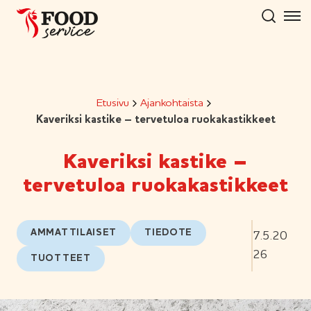
Hyppää
sisältöön
Etusivu
Ajankohtaista
Kaveriksi kastike – tervetuloa ruokakastikkeet
Kaveriksi kastike –
tervetuloa ruokakastikkeet
AMMATTILAISET
TIEDOTE
7.5.20
26
TUOTTEET