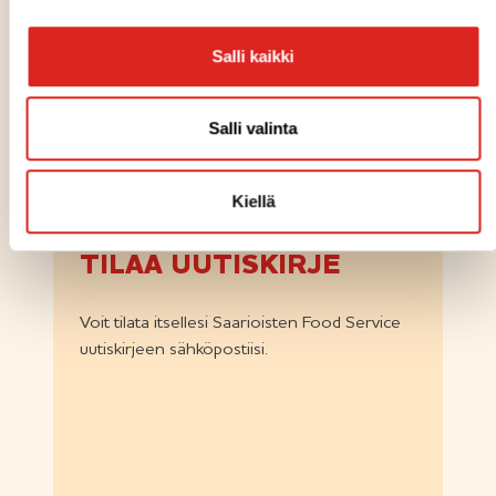
Saarioinen vaalii perinteitä ja kehittää samalla jatkuvasti uutta
yhdessä suomalaisten kanssa. www.saarioinen.fi
Salli kaikki
Salli valinta
Kiellä
TILAA UUTISKIRJE
Voit tilata itsellesi Saarioisten Food Service
uutiskirjeen sähköpostiisi.