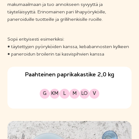
makumaailmaan ja tuo annokseen syvyyttä ja
täyteläisyyttä. Erinomainen pari lihapyöryköille,
paneroiduille tuotteille ja grillihenkisille ruoille.
Sopii erityisesti esimerkiksi:
• täytettyjen pyöryköiden kanssa, kebabannosten kylkeen
• paneroidun broilerin tai kasvispihvien kanssa
Paahteinen paprikakastike 2,0 kg
Gluteeniton
Kananmunaton
Laktoositon
Maitoproteiiniton
Sopii lakto-ovo ruokavalioon
Sopii vegaaniseen ruokavalioon
G
KM
L
M
LO
V