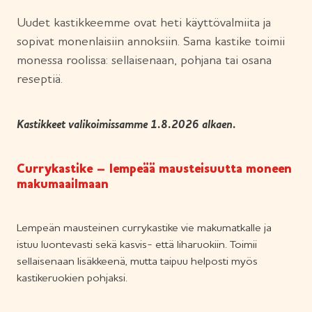
Uudet kastikkeemme ovat heti käyttövalmiita ja
sopivat monenlaisiin annoksiin. Sama kastike toimii
monessa roolissa: sellaisenaan, pohjana tai osana
reseptiä.
Kastikkeet valikoimissamme 1.8.2026 alkaen.
Currykastike – lempeää mausteisuutta moneen
makumaailmaan
Lempeän mausteinen currykastike vie makumatkalle ja
istuu luontevasti sekä kasvis- että liharuokiin. Toimii
sellaisenaan lisäkkeenä, mutta taipuu helposti myös
kastikeruokien pohjaksi.