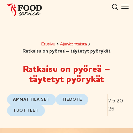
Hyppää
sisältöön
Etusivu
Ajankohtaista
Ratkaisu on pyöreä – täytetyt pyörykät
Ratkaisu on pyöreä –
täytetyt pyörykät
AMMATTILAISET
TIEDOTE
7.5.20
26
TUOTTEET