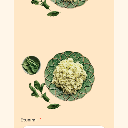
(
Etunimi
P