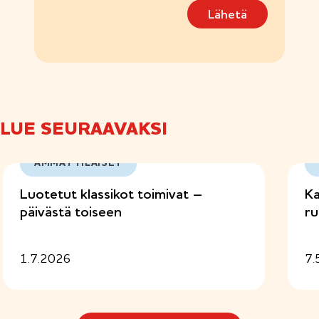
m
Lähetä
u
s
(
P
a
k
o
l
LUE SEURAAVAKSI
l
i
n
AMMATTILAISET
e
n
Luotetut klassikot toimivat –
Ka
)
päivästä toiseen
ru
1.7.2026
7.