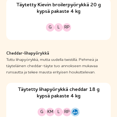
Täytetty Kievin broilerpyörykkä 20 g
kypsä pakaste 4 kg
Gluteeniton
Laktoositon
Runsasproteiininen
G
L
RP
Cheddar-lihapyörykkä
Tuttu lihapyörykkä, mutta uudella twistillä. Pehmeä ja
täyteläinen cheddar-täyte tuo annokseen mukavaa
runsautta ja tekee mausta erityisen houkuttelevan.
Täytetty lihapyörykkä cheddar 18 g
kypsä pakaste 4 kg
Gluteeniton
Kananmunaton
Laktoositon
Runsasproteiininen
G
KM
L
RP
H