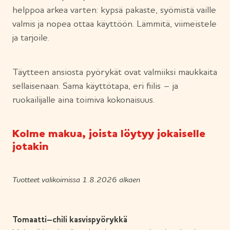
helppoa arkea varten: kypsä pakaste, syömistä vaille
valmis ja nopea ottaa käyttöön. Lämmitä, viimeistele
ja tarjoile.
Täytteen ansiosta pyörykät ovat valmiiksi maukkaita
sellaisenaan. Sama käyttötapa, eri fiilis – ja
ruokailijalle aina toimiva kokonaisuus.
Kolme makua, joista löytyy jokaiselle
jotakin
Tuotteet valikoimissa 1.8.2026 alkaen
Tomaatti–chili kasvispyörykkä