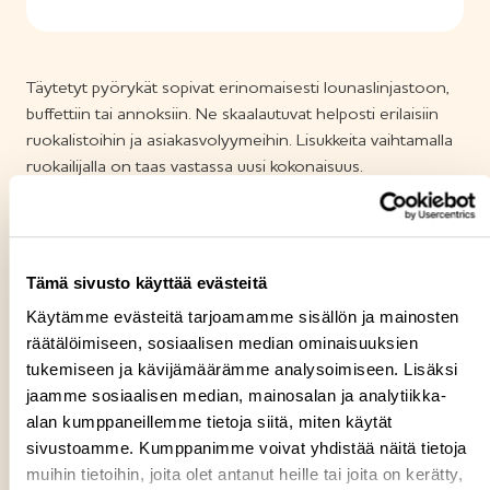
y
v
ä
Täytetyt pyörykät sopivat erinomaisesti lounaslinjastoon,
ä
buffettiin tai annoksiin. Ne skaalautuvat helposti erilaisiin
S
ruokalistoihin ja asiakasvolyymeihin. Lisukkeita vaihtamalla
ruokailijalla on taas vastassa uusi kokonaisuus.
u
o
m
e
Tämä sivusto käyttää evästeitä
s
t
Käytämme evästeitä tarjoamamme sisällön ja mainosten
räätälöimiseen, sosiaalisen median ominaisuuksien
a
tukemiseen ja kävijämäärämme analysoimiseen. Lisäksi
-
jaamme sosiaalisen median, mainosalan ja analytiikka-
m
alan kumppaneillemme tietoja siitä, miten käytät
e
sivustoamme. Kumppanimme voivat yhdistää näitä tietoja
r
muihin tietoihin, joita olet antanut heille tai joita on kerätty,