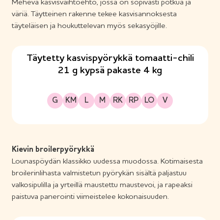
Mehevä kasvisvaihtoehto, jossa on sopivasti potkua ja
väriä. Täytteinen rakenne tekee kasvisannoksesta
täyteläisen ja houkuttelevan myös sekasyöjille.
Täytetty kasvispyörykkä tomaatti-chili
21 g kypsä pakaste 4 kg
Gluteeniton
Kananmunaton
Laktoositon
Maitoproteiiniton
Runsaskuituinen
Runsasproteiininen
Sopii lakto-ovo ruokavalioon
Sopii vegaaniseen ruokavalioon
G
KM
L
M
RK
RP
LO
V
Kievin broilerpyörykkä
Lounaspöydän klassikko uudessa muodossa. Kotimaisesta
broilerinlihasta valmistetun pyörykän sisältä paljastuu
valkosipulilla ja yrteillä maustettu maustevoi, ja rapeaksi
paistuva panerointi viimeistelee kokonaisuuden.