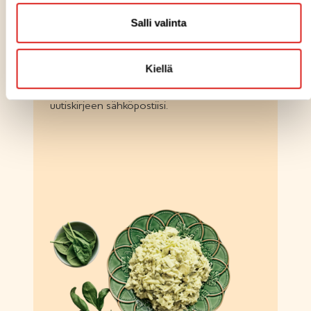
Salli valinta
TILAA UUTISKIRJE
Kiellä
Voit tilata itsellesi Saarioisten Food Service
uutiskirjeen sähköpostiisi.