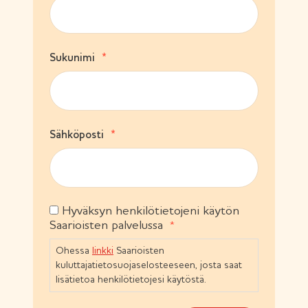
a
k
o
l
(
Sukunimi
l
P
i
a
n
k
e
o
n
l
)
(
Sähköposti
l
P
i
a
n
k
e
o
n
l
)
Hyväksyn henkilötietojeni käytön
S
l
Saarioisten palvelussa
i
u
n
o
Ohessa
linkki
Saarioisten
e
s
n
kuluttajatietosuojaselosteeseen, josta saat
t
)
lisätietoa henkilötietojesi käytöstä.
u