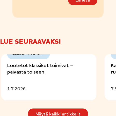
Lähetä
u
s
(
P
a
k
o
l
LUE SEURAAVAKSI
l
i
n
AMMATTILAISET
e
n
Luotetut klassikot toimivat –
Ka
)
päivästä toiseen
ru
1.7.2026
7.
Näytä kaikki artikkelit