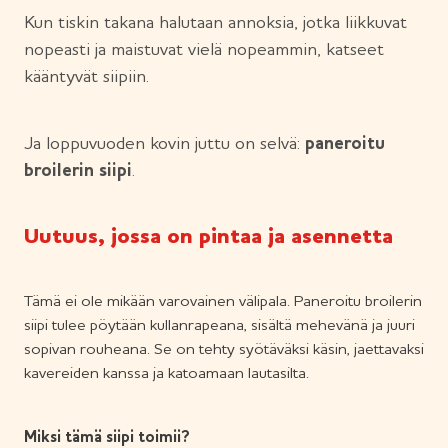
Kun tiskin takana halutaan annoksia, jotka liikkuvat
nopeasti ja maistuvat vielä nopeammin, katseet
kääntyvät siipiin.
Ja loppuvuoden kovin juttu on selvä:
paneroitu
broilerin siipi
.
Uutuus, jossa on pintaa ja asennetta
Tämä ei ole mikään varovainen välipala. Paneroitu broilerin
siipi tulee pöytään kullanrapeana, sisältä mehevänä ja juuri
sopivan rouheana. Se on tehty syötäväksi käsin, jaettavaksi
kavereiden kanssa ja katoamaan lautasilta.
Miksi tämä siipi toimii?