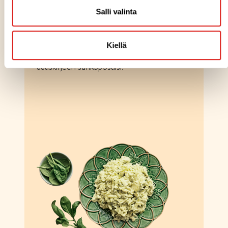
Salli valinta
TILAA UUTISKIRJE
Kiellä
Voit tilata itsellesi Saarioisten Food Service
uutiskirjeen sähköpostiisi.