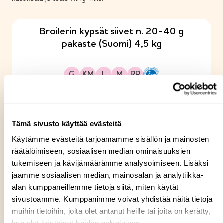
Broilerin kypsät siivet n. 20-40 g
pakaste (Suomi) 4,5 kg
Gluteeniton
Kananmunaton
Laktoositon
Maitoproteiiniton
Runsasproteiininen
G
KM
L
M
RP
H
y
v
ä
Kastike ratkaisee – ja kruunaa
Tämä sivusto käyttää evästeitä
ä
Käytämme evästeitä tarjoamamme sisällön ja mainosten
S
räätälöimiseen, sosiaalisen median ominaisuuksien
Hyvä siipi pärjää ilmankin, mutta oikea kastike vie annoksen
u
tukemiseen ja kävijämäärämme analysoimiseen. Lisäksi
uudelle tasolle. Tulista, savua tai kermaista – pienellä
o
jaamme sosiaalisen median, mainosalan ja analytiikka-
viimeistelyllä syntyy jotain, minkä asiakkaat muistavat.
alan kumppaneillemme tietoja siitä, miten käytät
m
sivustoamme. Kumppanimme voivat yhdistää näitä tietoja
e
muihin tietoihin, joita olet antanut heille tai joita on kerätty,
Siivet rakastavat Poppamiehen tuotteita:
s
kun olet käyttänyt heidän palvelujaan.