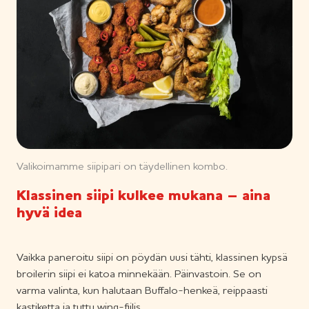
u
o
m
e
s
t
a
-
m
Valikoimamme siipipari on täydellinen kombo.
e
r
Klassinen siipi kulkee mukana – aina
hyvä idea
k
k
i
Vaikka paneroitu siipi on pöydän uusi tähti, klassinen kypsä
broilerin siipi ei katoa minnekään. Päinvastoin. Se on
varma valinta, kun halutaan Buffalo-henkeä, reippaasti
kastiketta ja tuttu wing-fiilis.