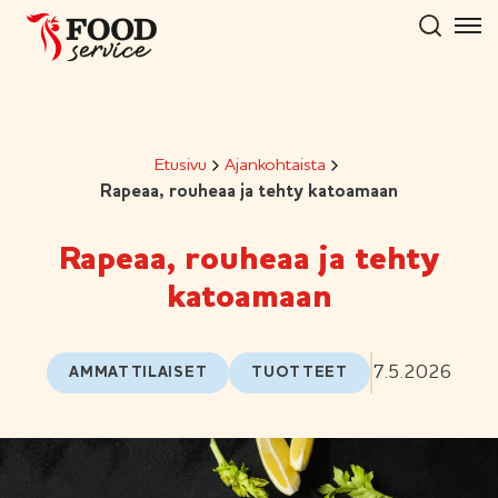
Hyppää
sisältöön
Etusivu
Ajankohtaista
Rapeaa, rouheaa ja tehty katoamaan
Rapeaa, rouheaa ja tehty
katoamaan
7.5.2026
AMMATTILAISET
TUOTTEET