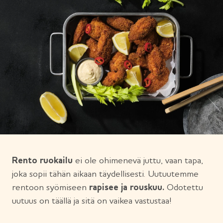
Rento ruokailu
ei ole ohimenevä juttu, vaan tapa,
joka sopii tähän aikaan täydellisesti. Uutuutemme
rentoon syömiseen
rapisee ja rouskuu.
Odotettu
uutuus on täällä ja sitä on vaikea vastustaa!