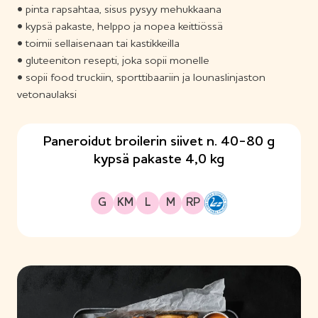
• pinta rapsahtaa, sisus pysyy mehukkaana
• kypsä pakaste, helppo ja nopea keittiössä
• toimii sellaisenaan tai kastikkeilla
• gluteeniton resepti, joka sopii monelle
• sopii food truckiin, sporttibaariin ja lounaslinjaston
vetonaulaksi
Paneroidut broilerin siivet n. 40-80 g
kypsä pakaste 4,0 kg
Gluteeniton
Kananmunaton
Laktoositon
Maitoproteiiniton
Runsasproteiininen
G
KM
L
M
RP
H
y
v
ä
ä
S