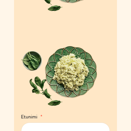
(
Etunimi
P
a