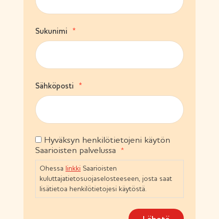
k
o
l
(
Sukunimi
l
P
i
a
n
k
e
o
n
l
)
(
Sähköposti
l
P
i
a
n
k
e
o
n
l
)
Hyväksyn henkilötietojeni käytön
S
l
Saarioisten palvelussa
i
u
n
o
Ohessa
linkki
Saarioisten
e
s
n
kuluttajatietosuojaselosteeseen, josta saat
t
)
lisätietoa henkilötietojesi käytöstä.
u
m