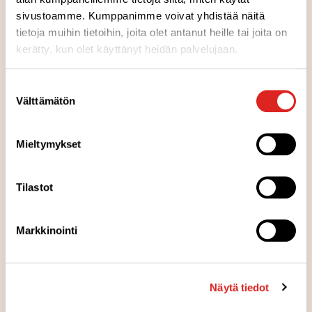
meille kehitysideasi tai kiitoksesi toiminnastamme.
sivustoamme. Kumppanimme voivat yhdistää näitä
tietoja muihin tietoihin, joita olet antanut heille tai joita on
kerätty, kun olet käyttänyt heidän palvelujaan.
Suostumuksen
Välttämätön
valinta
MUUT YHTEYSTIEDOT
Mieltymykset
Saarioinen Oy Pääkonttori
Järvensivuntie 1
Tilastot
PL 108, 33101 Tampere
Puhelinvaihde: 03 244 7111
Markkinointi
Sähköposti: etunimi.sukunimi@saarioinen.fi
Food Service myynnin yhteystiedot
Näytä tiedot