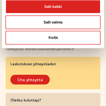
Ota yhteyttä
Salli kaikki
Saarioinen Oy Helsinki
Salli valinta
Elimäenkatu 5,
00510 Helsinki
Kiellä
Puhelinvaihde: 03 244 7111
Sähköposti: etunimi.sukunimi@saarioinen.fi
Laskutuksen yhteystiedot
Ota yhteyttä
Oletko kuluttaja?