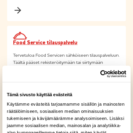
Food Service tilauspalvelu
Tervetuloa Food Servicen sähköiseen tilauspalveluun.
Täältä pääset rekisteröitymään tai siirtymään
tilauspalveluumme.
Tämä sivusto käyttää evästeitä
Käytämme evästeitä tarjoamamme sisällön ja mainosten
räätälöimiseen, sosiaalisen median ominaisuuksien
Food Service palaute
tukemiseen ja kävijämäärämme analysoimiseen. Lisäksi
jaamme sosiaalisen median, mainosalan ja analytiikka-
Toiveesi ja palautteesi ovat meille tärkeitä. Kerro
alan kumppaneillemme tietoja siitä, miten käytät