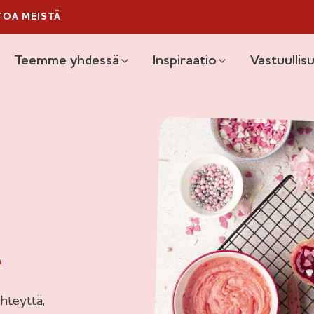
TOA MEISTÄ
likko
Teemme yhdessä
Inspiraatio
Vastuullis
Ä
hteyttä,