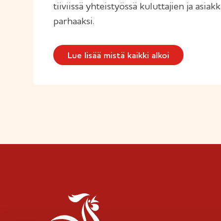
tiiviissä yhteistyössä kuluttajien ja asia
parhaaksi.
Lue lisää mistä kaikki alkoi