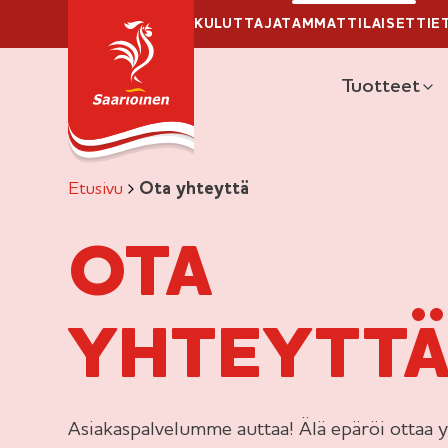
Ylä
Hyppää
KULUTTAJAT
AMMATTILAISET
TIE
sisältöön
Pääva
Tuotteet
Etusivu
Ota yhteyttä
OTA
YHTEYTT
Asiakaspalvelumme auttaa! Älä epäröi ottaa y