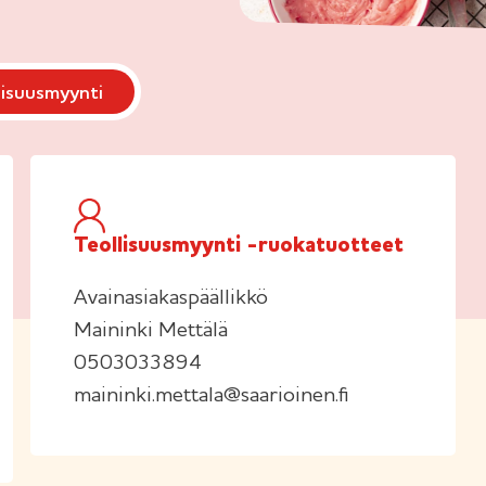
lisuusmyynti
Teollisuusmyynti -ruokatuotteet
Avainasiakaspäällikkö
Maininki Mettälä
0503033894
maininki.mettala@saarioinen.fi