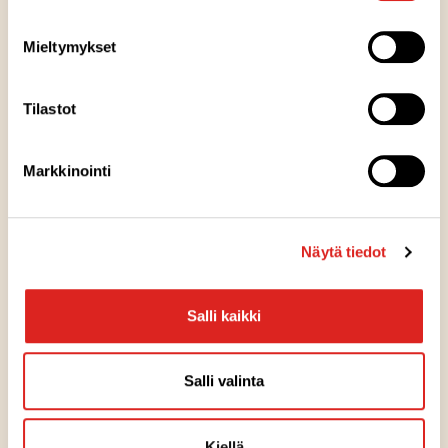
Mieltymykset
Tilastot
Markkinointi
Makumestarit
Hannu Hovi,
toimitusjohtaja, Saarioisten Makumestarit Oy
Näytä tiedot
Salli kaikki
Salli valinta
Kiellä