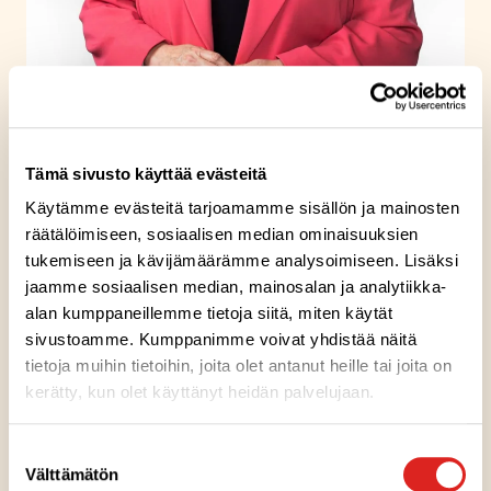
Valmisruoka
Sari Rosin,
Tämä sivusto käyttää evästeitä
kaupallinen johtaja, Saarioinen Oy
Käytämme evästeitä tarjoamamme sisällön ja mainosten
räätälöimiseen, sosiaalisen median ominaisuuksien
tukemiseen ja kävijämäärämme analysoimiseen. Lisäksi
jaamme sosiaalisen median, mainosalan ja analytiikka-
alan kumppaneillemme tietoja siitä, miten käytät
sivustoamme. Kumppanimme voivat yhdistää näitä
tietoja muihin tietoihin, joita olet antanut heille tai joita on
kerätty, kun olet käyttänyt heidän palvelujaan.
Suostumuksen
Välttämätön
valinta