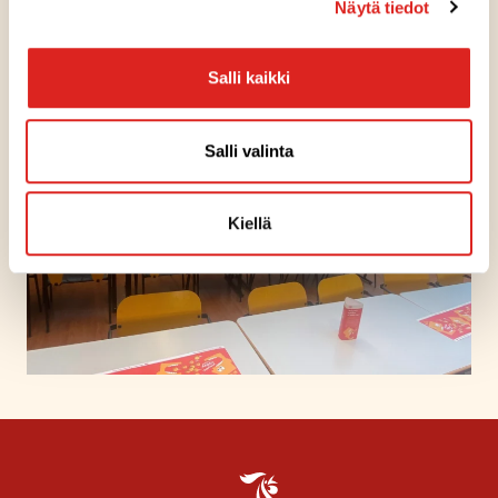
Näytä tiedot
merkitsemään materiaaleihin oman lempiruokansa.
Pyörykät ovat Rongon mukaan aina olleet oppilaiden
lempiruokalistalla. Rongon mukaan Broilerpyörykkä on
Salli kaikki
toiminut hyvin, koska se sopii monenlaisiin ruokavalioihin.
Ruokalistalle päätyvät pyörykät Rongon tiimi valitsee
Salli valinta
maistelun ja hinnan perusteella.
Kiellä