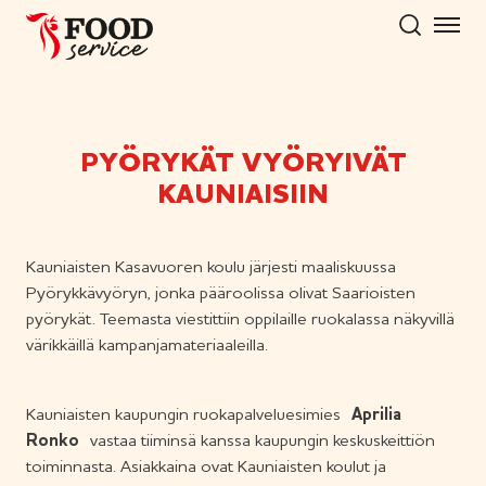
Hyppää
sisältöön
PYÖRYKÄT VYÖRYIVÄT
KAUNIAISIIN
Kauniaisten Kasavuoren koulu järjesti maaliskuussa
Pyörykkävyöryn, jonka pääroolissa olivat Saarioisten
pyörykät. Teemasta viestittiin oppilaille ruokalassa näkyvillä
värikkäillä kampanjamateriaaleilla.
Kauniaisten kaupungin ruokapalveluesimies
Aprilia
Ronko
vastaa tiiminsä kanssa kaupungin keskuskeittiön
toiminnasta. Asiakkaina ovat Kauniaisten koulut ja