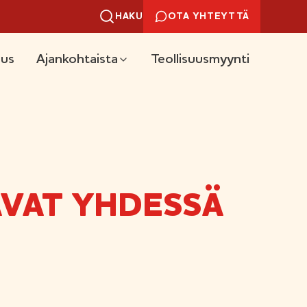
HAKU
OTA YHTEYTTÄ
uus
Ajankohtaista
Teollisuusmyynti
AVAT YHDESSÄ