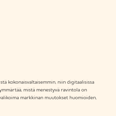
ä kokonaisvaltaisemmin, niin digitaalisissa
ja ymmärtää, mistä menestyvä ravintola on
en valikoima markkinan muutokset huomioiden,