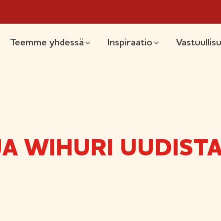
likko
Teemme yhdessä
Inspiraatio
Vastuullis
JA WIHURI UUDIST