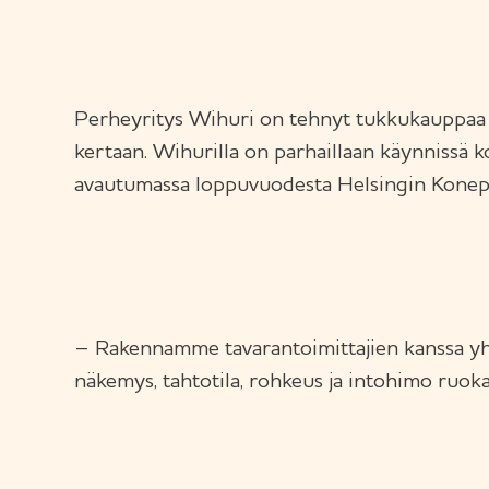
Perheyritys Wihuri on tehnyt tukkukauppaa 
kertaan. Wihurilla on parhaillaan käynnissä ko
avautumassa loppuvuodesta Helsingin Konepa
– Rakennamme tavarantoimittajien kanssa yhd
näkemys, tahtotila, rohkeus ja intohimo ruokaa