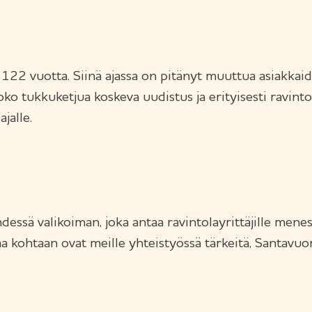
122 vuotta. Siinä ajassa on pitänyt muuttua asiakka
ko tukkuketjua koskeva uudistus ja erityisesti ravintol
jalle.
essä valikoiman, joka antaa ravintolayrittäjille men
 kohtaan ovat meille yhteistyössä tärkeitä, Santavuori