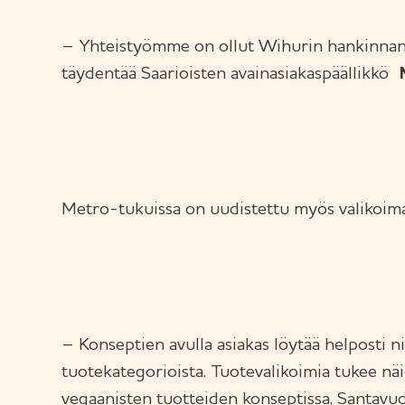
– Yhteistyömme on ollut Wihurin hankinnan ka
täydentää Saarioisten avainasiakaspäällikkö
Metro-tukuissa on uudistettu myös valikoima
– Konseptien avulla asiakas löytää helposti ni
tuotekategorioista. Tuotevalikoimia tukee nä
vegaanisten tuotteiden konseptissa, Santavuo