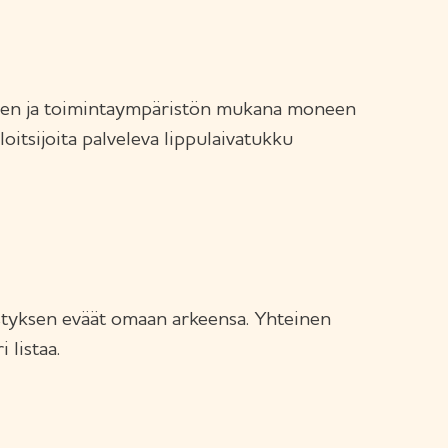
iden ja toimintaympäristön mukana moneen
oitsijoita palveleva lippulaivatukku
estyksen eväät omaan arkeensa. Yhteinen
 listaa.