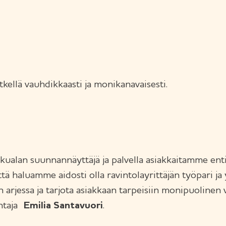
kellä vauhdikkaasti ja monikanavaisesti.
lan suunnannäyttäjä ja palvella asiakkaitamme entist
 että haluamme aidosti olla ravintolayrittäjän työpari 
n arjessa ja tarjota asiakkaan tarpeisiin monipuolin
ohtaja
Emilia Santavuori
.