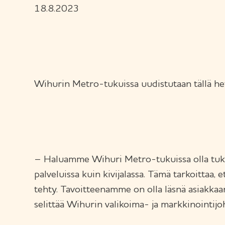
18.8.2023
Wihurin Metro-tukuissa uudistutaan tällä het
– Haluamme Wihuri Metro-tukuissa olla tukkua
palveluissa kuin kivijalassa. Tämä tarkoittaa,
tehty. Tavoitteenamme on olla läsnä asiakkaa
selittää Wihurin valikoima- ja markkinointij