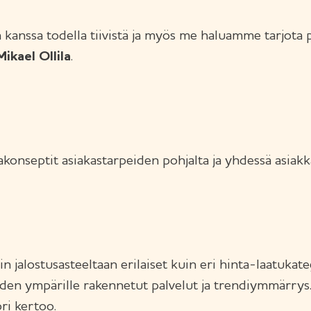
nssa todella tiivistä ja myös me haluamme tarjota pa
Mikael Ollila
.
konseptit asiakastarpeiden pohjalta ja yhdessä asiak
in jalostusasteeltaan erilaiset kuin eri hinta-laatukat
iden ympärille rakennetut palvelut ja trendiymmärrys
ri kertoo.