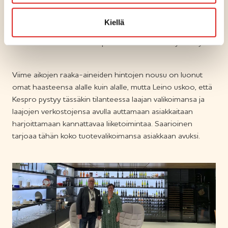
– Meidän puoleltamme täytyy sanoa, että arvostamme
Kespron ja Tuulan rohkeutta tehdä uutta. Olemme saaneet
Kiellä
kokeilla ja oppia, päätöksenteko on hyvin ketterää, kiittelee
Food Service avainasiakaspäällikkö Mikael Ollila yhteistyötä.
Viime aikojen raaka-aineiden hintojen nousu on luonut
omat haasteensa alalle kuin alalle, mutta Leino uskoo, että
Kespro pystyy tässäkin tilanteessa laajan valikoimansa ja
laajojen verkostojensa avulla auttamaan asiakkaitaan
harjoittamaan kannattavaa liiketoimintaa. Saarioinen
tarjoaa tähän koko tuotevalikoimansa asiakkaan avuksi.