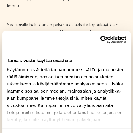
kehuu.
Saarioisilla halutaankin palvella asiakkaita loppukäyttäjän
tarpeet ymmärtäen ja asiakkaan kanssa yhteistyössä.
– Olemme yhdessä pohtineet erilaisia konsepteja, joista
olen hyvin ylpeä. Saarioisten kanssa on tullut esiin
Tämä sivusto käyttää evästeitä
molemminpuolinen ymmärrys kummankin liiketoiminnan
Käytämme evästeitä tarjoamamme sisällön ja mainosten
tarpeista. On ollut helppo tähdätä yhteisiin tavoitteisiin ja
räätälöimiseen, sosiaalisen median ominaisuuksien
tarjota sitä kautta asiakkaille uusia ratkaisuja.
tukemiseen ja kävijämäärämme analysoimiseen. Lisäksi
jaamme sosiaalisen median, mainosalan ja analytiikka-
alan kumppaneillemme tietoja siitä, miten käytät
Kesprossa on käytetty aikaa asiakkaiden tarpeiden
sivustoamme. Kumppanimme voivat yhdistää näitä
kartoitukseen, jonka tuloksena lähdettiin rakentamaan
tietoja muihin tietoihin, joita olet antanut heille tai joita on
myös palveluliiketoimintayksikköä. Asiakkaan arjessa ollaan
kerätty, kun olet käyttänyt heidän palvelujaan.
monella kulmalla mukana. Saarioinen on mukana
tukemassa Kespron hankintaa omalla laajalla