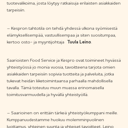
tuotevalikoima, josta löytyy ratkaisuja erilaisten asiakkaiden
tarpeisiin.
– Kespron tahtotila on tehdä yhdessä ulkona syömisestä
elämyksellisempää, vastuullisempaa ja siten suositumpaa,
kertoo osto- ja myyntijohtaja
Tuula Leino
.
Saarioisten Food Service ja Kespro ovat toimineet hyvässä
yhteistyössä jo monia vuosia, tavoitteena tarjota omien
asiakkaiden tarpeisiin sopivia tuotteita ja palveluita, jotka
tukevat heidän liiketoimintaansa parhaalla mahdollisella
tavalla. Tämä toteutuu muun muassa erinomaisella
toimitusvarmuudella ja hyvällä yhteistyöllä.
– Saarioinen on erittäin tärkeä yhteistyökumppani meille.
Kumppanuudestamme huokuu molemminpuolinen
luottamus, yhteinen suunta ja yhteiset tavoitteet, Leino