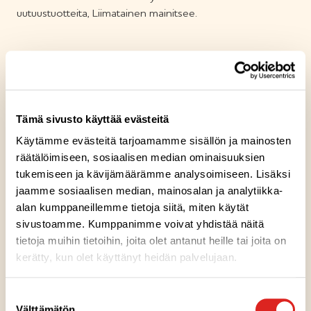
uutuustuotteita, Liimatainen mainitsee.
Liimatainen korostaa, että lounaassa pitäisi yhdistyä sopiva
annoshinta, sopiva annoskoko kappaletuotteissa ja hävikin
minimointi. Meira Novan terveys- ja
hoivapalveluasiakkaiden valinnoissa korostuvat myös
Tämä sivusto käyttää evästeitä
ravitsemusasiat ja tietenkin hyvä maku.
Käytämme evästeitä tarjoamamme sisällön ja mainosten
räätälöimiseen, sosiaalisen median ominaisuuksien
– On varmistettava, että kaikilla asiakkaillamme on
tukemiseen ja kävijämäärämme analysoimiseen. Lisäksi
mahdollisuus valmistaa tasalaatuista ruokaa, mikä ei
jaamme sosiaalisen median, mainosalan ja analytiikka-
nykyisen osaajapulan aikana aina ole itsestäänselvyys,
alan kumppaneillemme tietoja siitä, miten käytät
Liimatainen sanoo.
sivustoamme. Kumppanimme voivat yhdistää näitä
tietoja muihin tietoihin, joita olet antanut heille tai joita on
kerätty, kun olet käyttänyt heidän palvelujaan.
Meira Novan asiakkaat laativat kukin omat reseptinsä.
Saarioisten tuotteita tarjoamalla asiakkaat ovat
Suostumuksen
onnistuneet luomaan monipuolisia, vaihtelevia ja maistuvia
Välttämätön