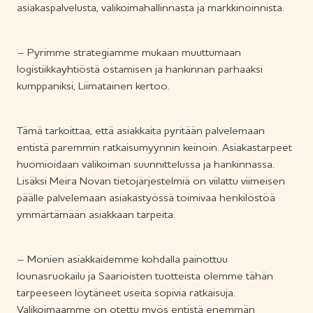
asiakaspalvelusta, valikoimahallinnasta ja markkinoinnista.
– Pyrimme strategiamme mukaan muuttumaan
logistiikkayhtiöstä ostamisen ja hankinnan parhaaksi
kumppaniksi, Liimatainen kertoo.
Tämä tarkoittaa, että asiakkaita pyritään palvelemaan
entistä paremmin ratkaisumyynnin keinoin. Asiakastarpeet
huomioidaan valikoiman suunnittelussa ja hankinnassa.
Lisäksi Meira Novan tietojärjestelmiä on viilattu viimeisen
päälle palvelemaan asiakastyössä toimivaa henkilöstöä
ymmärtämään asiakkaan tarpeita.
– Monien asiakkaidemme kohdalla painottuu
lounasruokailu ja Saarioisten tuotteista olemme tähän
tarpeeseen löytäneet useita sopivia ratkaisuja.
Valikoimaamme on otettu myös entistä enemmän