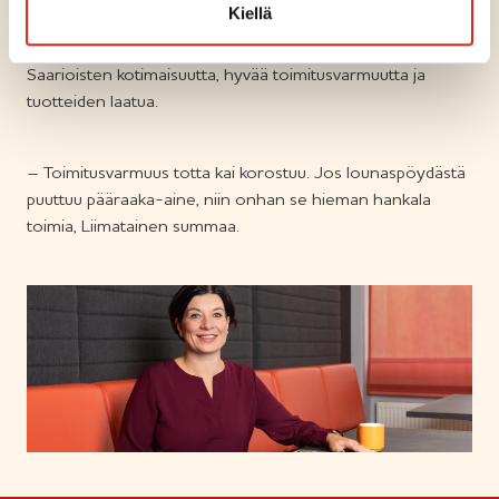
Kiellä
sertifikaatit vastaavat juuri näihin Meira Novan ja muidenkin
asiakkaiden vaatimuksiin. Meira Novalla arvostetaan myös
Saarioisten kotimaisuutta, hyvää toimitusvarmuutta ja
tuotteiden laatua.
– Toimitusvarmuus totta kai korostuu. Jos lounaspöydästä
puuttuu pääraaka-aine, niin onhan se hieman hankala
toimia, Liimatainen summaa.