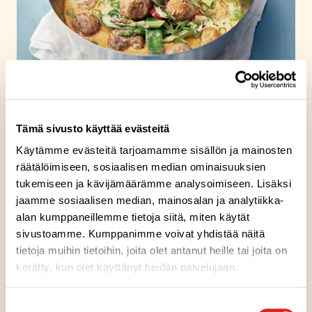
Pyörykät
Pyörykät ovat arjen ja juhlan monipuolisia suosikkeja – ja
Tämä sivusto käyttää evästeitä
meiltä löydät vaihtoehtoja jokaiseen makuun.
Valikoimassamme on liha-, kala- ja kasvispyöryköitä, joista
Käytämme evästeitä tarjoamamme sisällön ja mainosten
voit loihtia herkullisia annoksia nopeasti ja helposti.
räätälöimiseen, sosiaalisen median ominaisuuksien
tukemiseen ja kävijämäärämme analysoimiseen. Lisäksi
jaamme sosiaalisen median, mainosalan ja analytiikka-
Katso pyörykkäreseptit
alan kumppaneillemme tietoja siitä, miten käytät
sivustoamme. Kumppanimme voivat yhdistää näitä
tietoja muihin tietoihin, joita olet antanut heille tai joita on
kerätty, kun olet käyttänyt heidän palvelujaan.
Suostumuksen