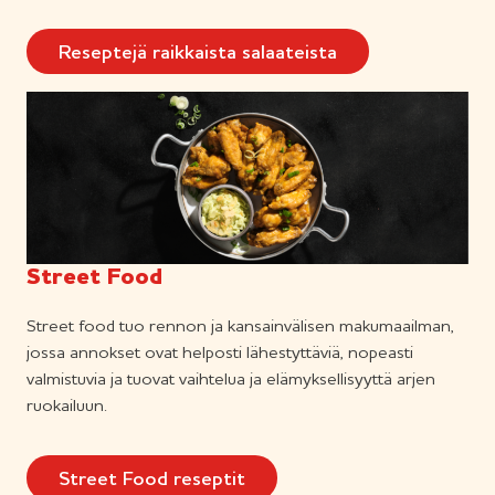
Reseptejä raikkaista salaateista
Street Food
Street food tuo rennon ja kansainvälisen makumaailman,
jossa annokset ovat helposti lähestyttäviä, nopeasti
valmistuvia ja tuovat vaihtelua ja elämyksellisyyttä arjen
ruokailuun.
Street Food reseptit