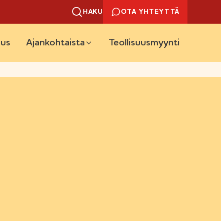
HAKU
OTA YHTEYTTÄ
uus
Ajankohtaista
Teollisuusmyynti
U