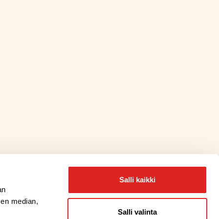
Salli kaikki
an
sen median,
Salli valinta