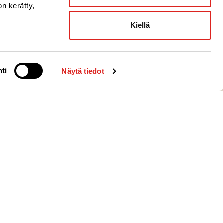
on kerätty,
Kiellä
ti
Näytä tiedot