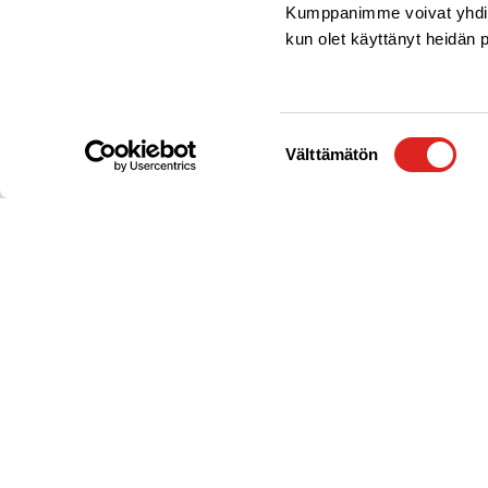
Kumppanimme voivat yhdistää 
kun olet käyttänyt heidän 
Suostumuksen
Välttämätön
valinta