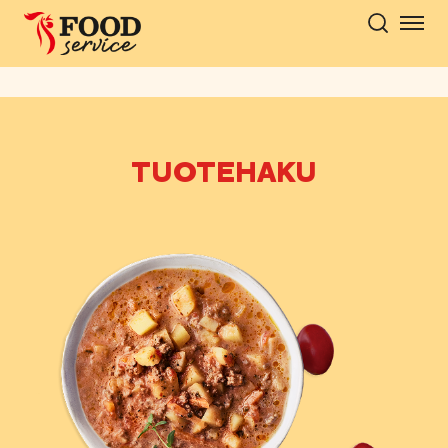
Hyppää
sisältöön
TUOTEHAKU