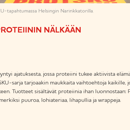
-tapahtumassa Helsingin Narinkkatorilla.
 PROTEIININ NÄLKÄÄN
yi ajatuksesta, jossa proteiini tukee aktiivista eläm
U-sarja tarjoaakin maukkaita vaihtoehtoja kaikille, j
arkeen. Tuotteet sisältävät proteiinia ihan luonnosta
merkiksi puuroa, lohiateriaa, lihapullia ja wrappeja.