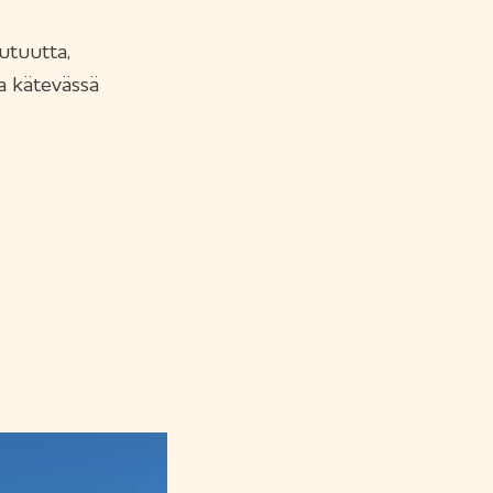
utuutta,
 kätevässä