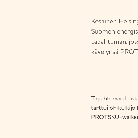
Kesäinen Helsin
Suomen energis
tapahtuman, jos
kävelynsä PROTS
Tapahtuman hostasi
tarttui ohikulkijo
PROTSKU-walkeist