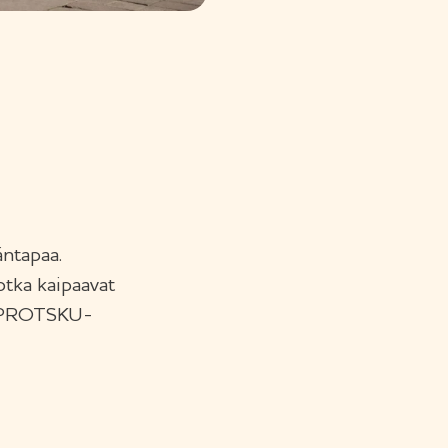
äntapaa.
otka kaipaavat
an: PROTSKU-