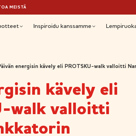
TOA MEISTÄ
äävalikko
uotteet
Inspiroidu kanssamme
Lempiruoka
äivän energisin kävely eli PROTSKU-walk valloitti Nar
gisin kävely eli
alk valloitti
nkkatorin