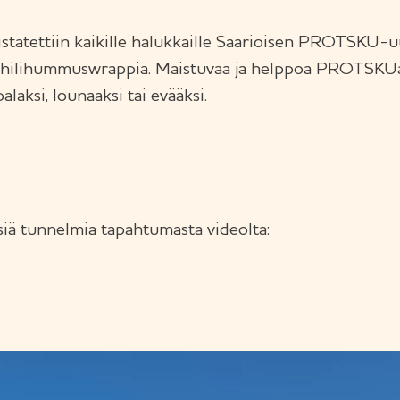
tatettiin kaikille halukkaille Saarioisen PROTSKU-u
-chilihummuswrappia. Maistuvaa ja helppoa PROTSKUa
laksi, lounaaksi tai evääksi.
siä tunnelmia tapahtumasta videolta: