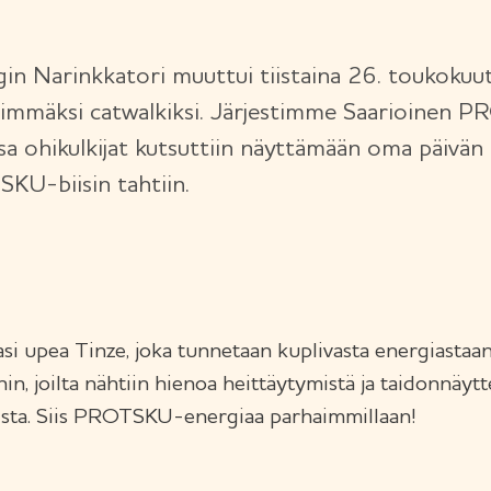
gin Narinkkatori muuttui tiistaina 26. toukokuu
immäksi catwalkiksi. Järjestimme Saarioinen 
sa ohikulkijat kutsuttiin näyttämään oma päivän 
KU-biisin tahtiin.
 upea Tinze, joka tunnetaan kuplivasta energiastaan. 
ihin, joilta nähtiin hienoa heittäytymistä ja taidonnäyt
a. Siis PROTSKU-energiaa parhaimmillaan!