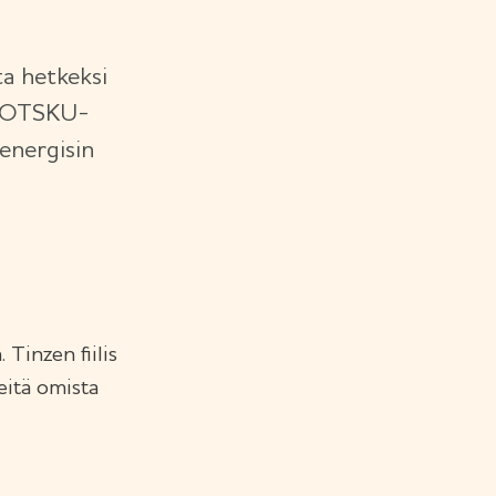
ta hetkeksi
PROTSKU-
energisin
Tinzen fiilis
teitä omista