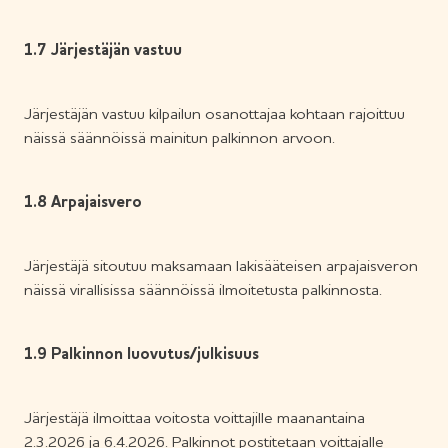
1.7 Järjestäjän vastuu
Järjestäjän vastuu kilpailun osanottajaa kohtaan rajoittuu
näissä säännöissä mainitun palkinnon arvoon.
1.8 Arpajaisvero
Järjestäjä sitoutuu maksamaan lakisääteisen arpajaisveron
näissä virallisissa säännöissä ilmoitetusta palkinnosta.
1.9 Palkinnon luovutus/julkisuus
Järjestäjä ilmoittaa voitosta voittajille maanantaina
2.3.2026 ja 6.4.2026. Palkinnot postitetaan voittajalle