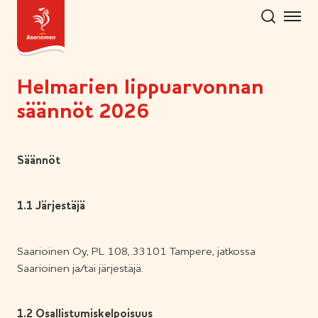
Hyppää
sisältöön
Helmarien lippuarvonnan
säännöt 2026
Säännöt
1.1 Järjestäjä
Saarioinen Oy, PL 108, 33101 Tampere, jatkossa
Saarioinen ja/tai järjestäjä.
1.2 Osallistumiskelpoisuus