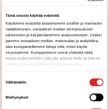
1. Rekisterinpitäjä
Tämä sivusto käyttää evästeitä
Käytämme evästeitä tarjoamamme sisällön ja mainosten
räätälöimiseen, sosiaalisen median ominaisuuksien
Saarioinen Oy Järvensivuntie 1, 33100 Tampere Puh. 03
tukemiseen ja kävijämäärämme analysoimiseen. Lisäksi
244 7111
jaamme sosiaalisen median, mainosalan ja analytiikka-
alan kumppaneillemme tietoja siitä, miten käytät
2. Saarioinen Oy:n Lempiruokayhteisön
sivustoamme. Kumppanimme voivat yhdistää näitä
rekisteriasioista vastaava henkilö
tietoja muihin tietoihin, joita olet antanut heille tai joita on
kerätty, kun olet käyttänyt heidän palvelujaan.
Noora Kaijanen Saarioinen Oy Järvensivuntie 1, 33100
Suostumuksen
Tampere Puh. 03 244 7111 sähköposti:
Välttämätön
valinta
etunimi.sukunimi@saarioinen.fi
Mieltymykset
3. Rekisterin nimi