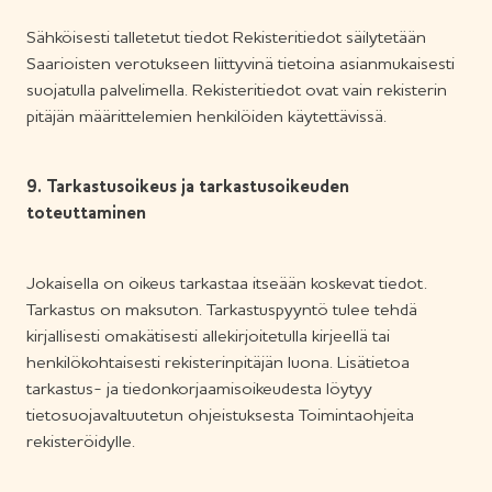
Sähköisesti talletetut tiedot Rekisteritiedot säilytetään
Saarioisten verotukseen liittyvinä tietoina asianmukaisesti
suojatulla palvelimella. Rekisteritiedot ovat vain rekisterin
pitäjän määrittelemien henkilöiden käytettävissä.
9. Tarkastusoikeus ja tarkastusoikeuden
toteuttaminen
Jokaisella on oikeus tarkastaa itseään koskevat tiedot.
Tarkastus on maksuton. Tarkastuspyyntö tulee tehdä
kirjallisesti omakätisesti allekirjoitetulla kirjeellä tai
henkilökohtaisesti rekisterinpitäjän luona. Lisätietoa
tarkastus- ja tiedonkorjaamisoikeudesta löytyy
tietosuojavaltuutetun ohjeistuksesta Toimintaohjeita
rekisteröidylle.