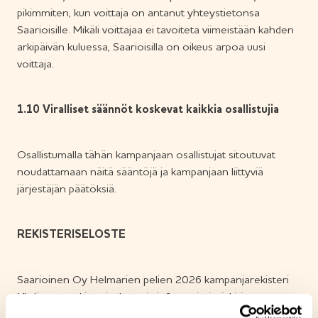
pikimmiten, kun voittaja on antanut yhteystietonsa
Saarioisille. Mikäli voittajaa ei tavoiteta viimeistään kahden
arkipäivän kuluessa, Saarioisilla on oikeus arpoa uusi
voittaja.
1.10 Viralliset säännöt koskevat kaikkia osallistujia
Osallistumalla tähän kampanjaan osallistujat sitoutuvat
noudattamaan näitä sääntöjä ja kampanjaan liittyviä
järjestäjän päätöksiä.
REKISTERISELOSTE
Saarioinen Oy Helmarien pelien 2026 kampanjarekisteri
Yhdistetty rekisteriseloste ja informointiasiakirja
Henkilötietolaki (523/99) 10 ja 24 §