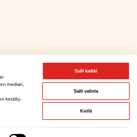
Salli kaikki
an
sen median,
Salli valinta
on kerätty,
Kiellä