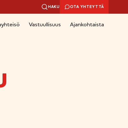
HAKU
OTA YHTEYTTÄ
yhteisö
Vastuullisuus
Ajankohtaista
U