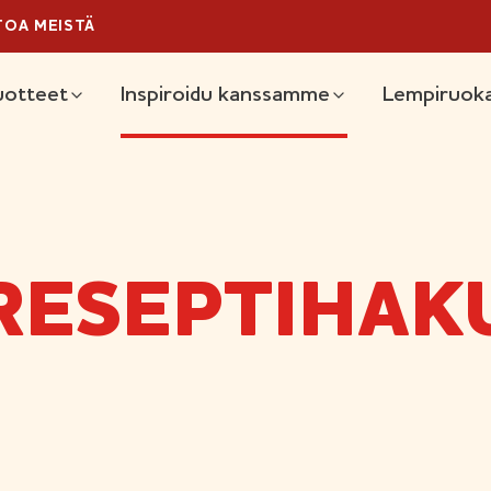
TOA MEISTÄ
äävalikko
uotteet
Inspiroidu kanssamme
Lempiruoka
RESEPTIHAK