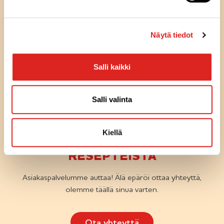
Näytä tiedot
Salli kaikki
Olemme
täällä
Salli valinta
sinua
varten
Kiellä
KYSYTTÄVÄÄ TUOTTEISTA TAI
RESEPTEISTÄ
Asiakaspalvelumme auttaa! Älä epäröi ottaa yhteyttä,
olemme täällä sinua varten.
Ota yhteyttä