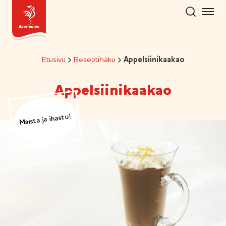
Hyppää
sisältöön
Etusivu
Reseptihaku
Appelsiinikaakao
Appelsiinikaakao
Maista ja ihastu!