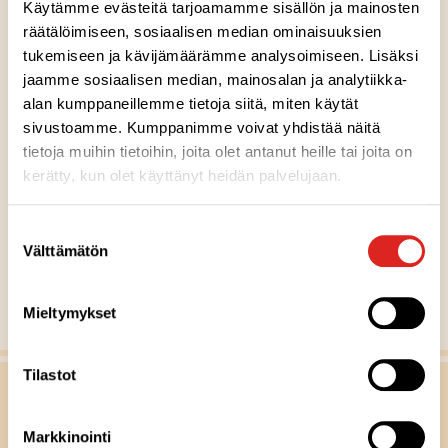
Käytämme evästeitä tarjoamamme sisällön ja mainosten
Reseptin tuotteet
räätälöimiseen, sosiaalisen median ominaisuuksien
tukemiseen ja kävijämäärämme analysoimiseen. Lisäksi
Appelsiinimarmeladi 230 g
jaamme sosiaalisen median, mainosalan ja analytiikka-
alan kumppaneillemme tietoja siitä, miten käytät
sivustoamme. Kumppanimme voivat yhdistää näitä
Gluteeniton
Laktoositon
Sopii lakto-ovo ruokavalioon
Sopii vegaaniseen ruokavalioon
G
L
LO
V
tietoja muihin tietoihin, joita olet antanut heille tai joita on
kerätty, kun olet käyttänyt heidän palvelujaan.
MUUT RESEPTIVINKIT
Suostumuksen
Välttämätön
valinta
Näytä kaikki reseptit
Mieltymykset
Tilastot
Markkinointi