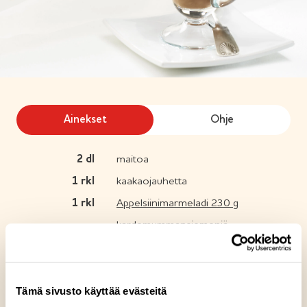
Ainekset
Ohje
2
dl
maitoa
1
rkl
kaakaojauhetta
1
rkl
Appelsiinimarmeladi 230 g
kardemummansiemeniä
2
palaa tummaa suklaata
sokeria maun mukaan
Tämä sivusto käyttää evästeitä