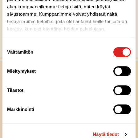
v
alan kumppaneillemme tietoja siitä, miten käytät
a
MUUT RESEPTIVINKIT
sivustoamme. Kumppanimme voivat yhdistää näitä
i
tietoja muihin tietoihin, joita olet antanut heille tai joita on
kerätty, kun olet käyttänyt heidän palvelujaan.
n
l
Näytä kaikki reseptit
i
Suostumuksen
Välttämätön
valinta
p
p
u
Mieltymykset
-
m
Tilastot
e
r
Markkinointi
k
k
i
Näytä tiedot