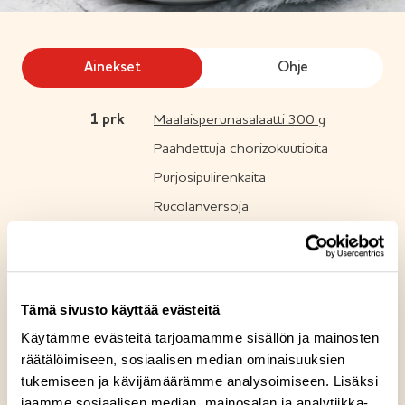
Ainekset
Ohje
1
prk
Maalaisperunasalaatti 300 g
Paahdettuja chorizokuutioita
Purjosipulirenkaita
Rucolanversoja
Reseptin tuotteet
Tämä sivusto käyttää evästeitä
Maalaisperunasalaatti 300 g
Käytämme evästeitä tarjoamamme sisällön ja mainosten
räätälöimiseen, sosiaalisen median ominaisuuksien
tukemiseen ja kävijämäärämme analysoimiseen. Lisäksi
Gluteeniton
Laktoositon
Sopii lakto-ovo ruokavalioon
G
L
LO
A
jaamme sosiaalisen median, mainosalan ja analytiikka-