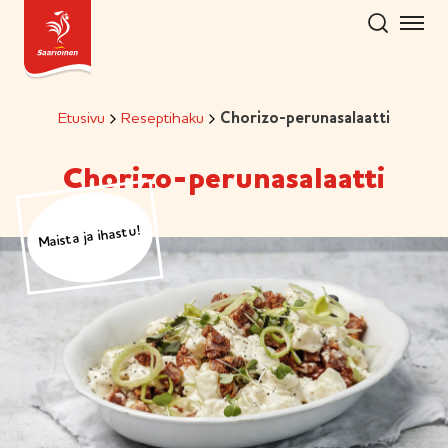
Hyppää
sisältöön
Etusivu
Reseptihaku
Chorizo-perunasalaatti
Chorizo-perunasalaatti
Maista ja ihastu!