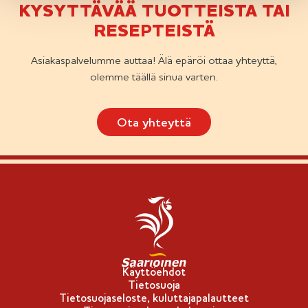
KYSYTTÄVÄÄ TUOTTEISTA TAI
RESEPTEISTÄ
Asiakaspalvelumme auttaa! Älä epäröi ottaa yhteyttä,
olemme täällä sinua varten.
Ota yhteyttä
Käyttöehdot
Tietosuoja
Tietosuojaseloste, kuluttajapalautteet