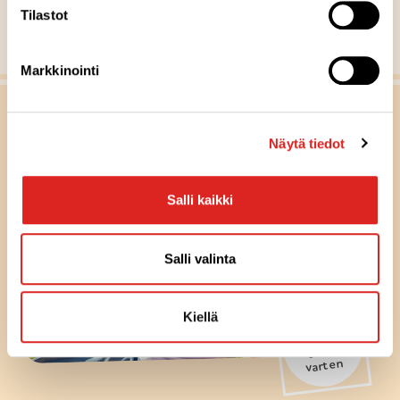
Tilastot
Näytä kaikki reseptit
Markkinointi
Näytä tiedot
Salli kaikki
Salli valinta
Kiellä
Olemme
täällä
sinua
varten