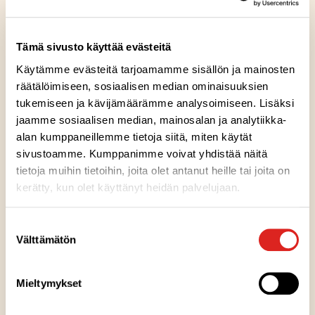
0,5
dl
omenamehua
Tämä sivusto käyttää evästeitä
Lisäksi jos haluat
Käytämme evästeitä tarjoamamme sisällön ja mainosten
räätälöimiseen, sosiaalisen median ominaisuuksien
1
rkl
konjakkia
tukemiseen ja kävijämäärämme analysoimiseen. Lisäksi
jaamme sosiaalisen median, mainosalan ja analytiikka-
Reseptin tuotteet
alan kumppaneillemme tietoja siitä, miten käytät
sivustoamme. Kumppanimme voivat yhdistää näitä
tietoja muihin tietoihin, joita olet antanut heille tai joita on
Omenamarmeladi 230 g
kerätty, kun olet käyttänyt heidän palvelujaan.
Gluteeniton
Laktoositon
Sopii lakto-ovo ruokavalioon
Sopii vegaaniseen ruokavalioon
Suostumuksen
G
L
LO
V
Välttämätön
valinta
MUUT RESEPTIVINKIT
Mieltymykset