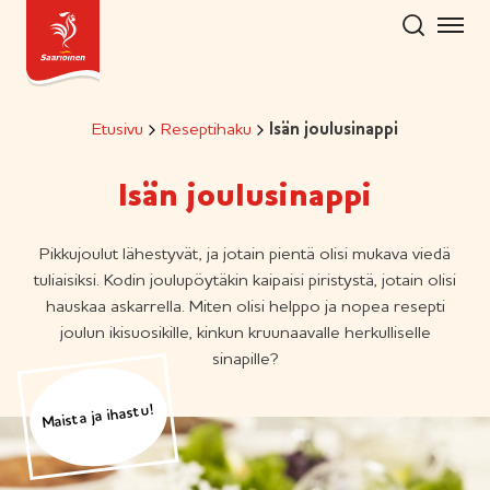
Hyppää
sisältöön
Etusivu
Reseptihaku
Isän joulusinappi
Isän joulusinappi
Pikkujoulut lähestyvät, ja jotain pientä olisi mukava viedä
tuliaisiksi. Kodin joulupöytäkin kaipaisi piristystä, jotain olisi
hauskaa askarrella. Miten olisi helppo ja nopea resepti
joulun ikisuosikille, kinkun kruunaavalle herkulliselle
sinapille?
Maista ja ihastu!