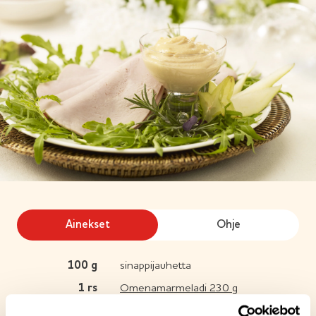
Ainekset
Ohje
100
g
sinappijauhetta
1
rs
Omenamarmeladi 230 g
2
dl
ranskankermaa