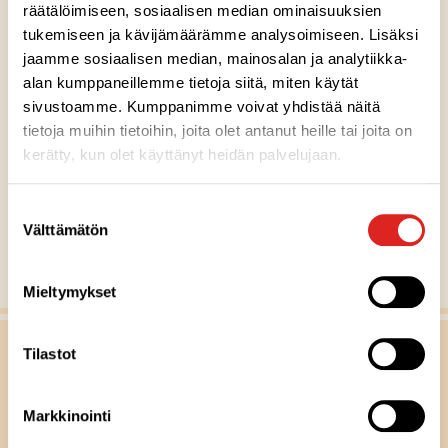
räätälöimiseen, sosiaalisen median ominaisuuksien
Maalaisperunasalaatti 300 g
tukemiseen ja kävijämäärämme analysoimiseen. Lisäksi
jaamme sosiaalisen median, mainosalan ja analytiikka-
alan kumppaneillemme tietoja siitä, miten käytät
Gluteeniton
Laktoositon
Sopii lakto-ovo ruokavalioon
G
L
LO
sivustoamme. Kumppanimme voivat yhdistää näitä
A
tietoja muihin tietoihin, joita olet antanut heille tai joita on
v
kerätty, kun olet käyttänyt heidän palvelujaan.
a
MUUT RESEPTIVINKIT
i
Suostumuksen
n
Välttämätön
valinta
l
Näytä kaikki reseptit
i
Mieltymykset
p
p
u
Tilastot
-
m
Markkinointi
e