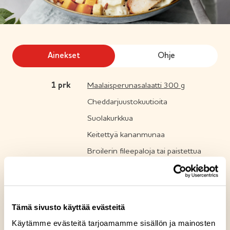
Ainekset
Ohje
1
prk
Maalaisperunasalaatti 300 g
Cheddarjuustokuutioita
Suolakurkkua
Keitettyä kananmunaa
Broilerin fileepaloja tai paistettua
pekonia
Krutonkeja
Tämä sivusto käyttää evästeitä
Reseptin tuotteet
Käytämme evästeitä tarjoamamme sisällön ja mainosten