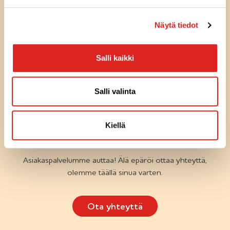
r
k
Näytä tiedot
k
i
Salli kaikki
Olemme
täällä
sinua
Salli valinta
varten
KYSYTTÄVÄÄ TUOTTEISTA TAI
Kiellä
RESEPTEISTÄ
Asiakaspalvelumme auttaa! Älä epäröi ottaa yhteyttä,
olemme täällä sinua varten.
Ota yhteyttä