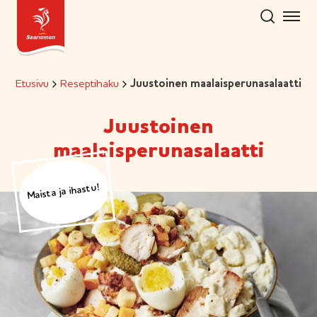
Hyppää
sisältöön
Etusivu
Reseptihaku
Juustoinen maalaisperunasalaatti
Juustoinen
maalaisperunasalaatti
Maista ja ihastu!