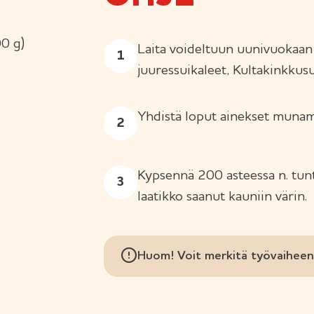
0 g)
Laita voideltuun uunivuokaan 
juuressuikaleet, Kultakinkkusui
Yhdistä loput ainekset munam
Kypsennä 200 asteessa n. tun
laatikko saanut kauniin värin.
Huom! Voit merkitä työvaiheen 