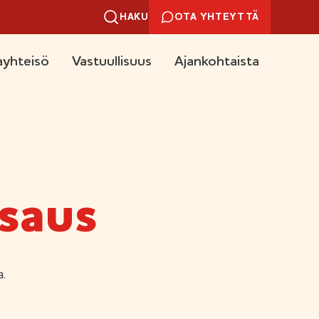
HAKU
OTA YHTEYTTÄ
yhteisö
Vastuullisuus
Ajankohtaista
saus
.