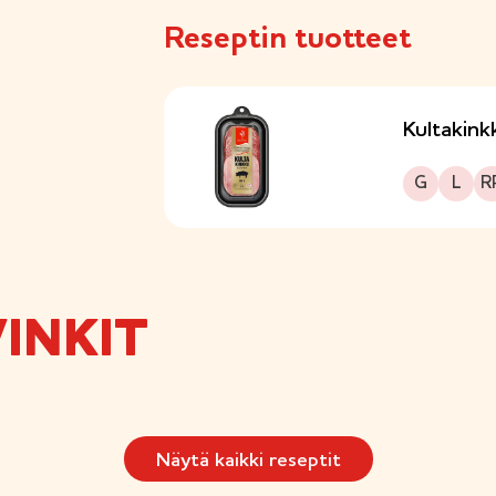
Reseptin tuotteet
Kultakink
Gluteeniton
Laktoositon
Runsasprote
G
L
R
INKIT
Näytä kaikki reseptit