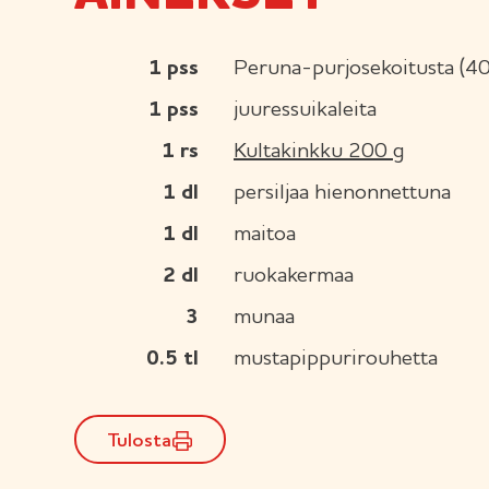
1
pss
Peruna-purjosekoitusta (40
1
pss
juuressuikaleita
1
rs
Kultakinkku 200 g
1
dl
persiljaa hienonnettuna
1
dl
maitoa
2
dl
ruokakermaa
3
munaa
0.5
tl
mustapippurirouhetta
Tulosta