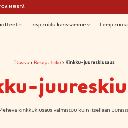
TOA MEISTÄ
äävalikko
uotteet
Inspiroidu kanssamme
Lempiruoka
Etusivu
Reseptihaku
Kinkku-juureskiusaus
kku-juureskiu
Mehevä kinkkukiusaus valmistuu kuin itsellään uunissa