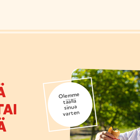
Ä
Olemme
täällä
AI
sinua
varten
Ä