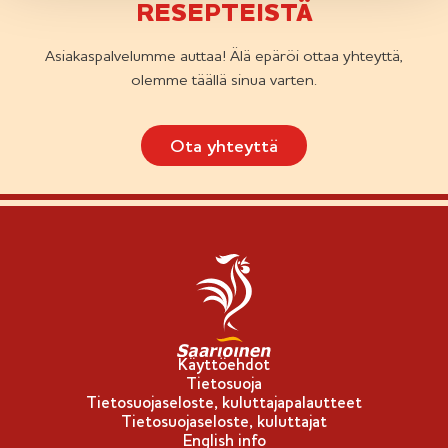
RESEPTEISTÄ
Asiakaspalvelumme auttaa! Älä epäröi ottaa yhteyttä,
olemme täällä sinua varten.
Ota yhteyttä
Käyttöehdot
Tietosuoja
Tietosuojaseloste, kuluttajapalautteet
Tietosuojaseloste, kuluttajat
English info