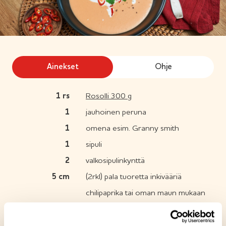
Ainekset
Ohje
1
rs
Rosolli 300 g
1
jauhoinen peruna
1
omena esim. Granny smith
1
sipuli
2
valkosipulinkynttä
5
cm
(2rkl) pala tuoretta inkivääriä
chilipaprika tai oman maun mukaan
5
dl
kasvislientä
1
tlk
(400ml) kookosmaitoa