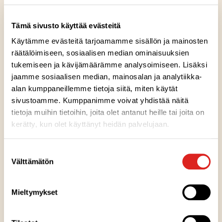
2
rkl
öljyä
Tämä sivusto käyttää evästeitä
suolaa ja mustapippuria
Käytämme evästeitä tarjoamamme sisällön ja mainosten
lisäksi tuoretta korianteria
räätälöimiseen, sosiaalisen median ominaisuuksien
tukemiseen ja kävijämäärämme analysoimiseen. Lisäksi
jaamme sosiaalisen median, mainosalan ja analytiikka-
Reseptin tuotteet
alan kumppaneillemme tietoja siitä, miten käytät
sivustoamme. Kumppanimme voivat yhdistää näitä
Rosolli 300 g
tietoja muihin tietoihin, joita olet antanut heille tai joita on
kerätty, kun olet käyttänyt heidän palvelujaan.
Gluteeniton
Laktoositon
Runsaskuituinen
Sopii lakto-ovo ruokavalioon
Sopii vegaaniseen ruokavalioon
G
L
RK
LO
V
H
Suostumuksen
Välttämätön
y
valinta
v
MUUT RESEPTIVINKIT
ä
Mieltymykset
ä
S