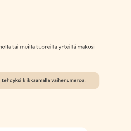
lla tai muilla tuoreilla yrteillä makusi
tehdyksi klikkaamalla vaihenumeroa.