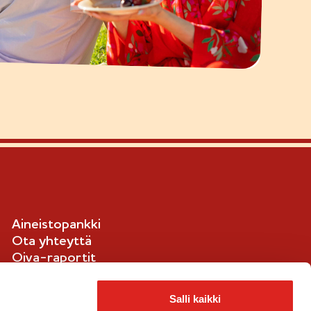
Aineistopankki
Ota yhteyttä
Oiva-raportit
Ilmoituskanava
Evästetiedot
Salli kaikki