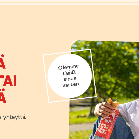
Ä
Olemme
täällä
AI
sinua
varten
Ä
 yhteyttä,