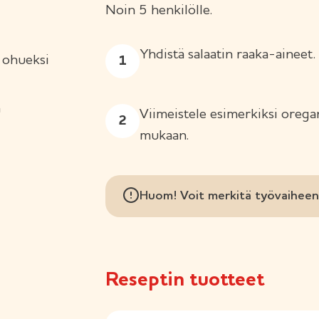
Noin 5 henkilölle.
Yhdistä salaatin raaka-aineet.
a ohueksi
a
Viimeistele esimerkiksi oregano
mukaan.
Huom! Voit merkitä työvaiheen 
Reseptin tuotteet