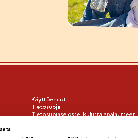
Käyttöehdot
Tietosuoja
Tietosuojaseloste, kuluttajapalautteet
Tietosuojaseloste, kuluttajat
English info
teitä