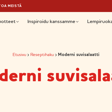
TOA MEISTÄ
äävalikko
uotteet
Inspiroidu kanssamme
Lempiruoka
Etusivu
Reseptihaku
Moderni suvisalaatti
erni suvisala