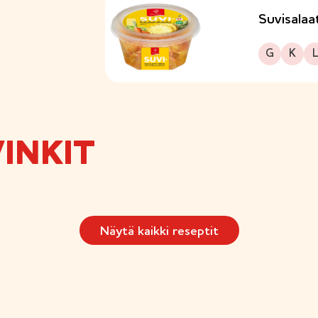
Suvisalaa
Gluteeniton
Kuitupitoinen
Laktoo
G
K
L
INKIT
Näytä kaikki reseptit