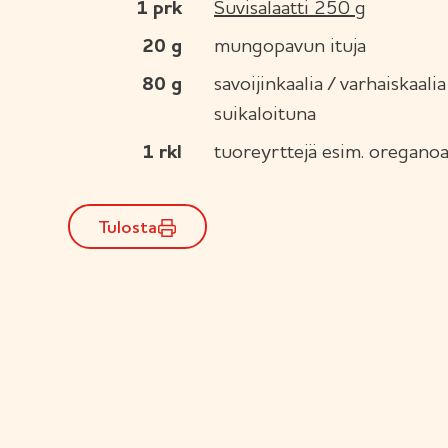
1
prk
Suvisalaatti 250 g
20
g
mungopavun ituja
80
g
savoijinkaalia / varhaiskaali
suikaloituna
1
rkl
tuoreyrttejä esim. oregano
Tulosta